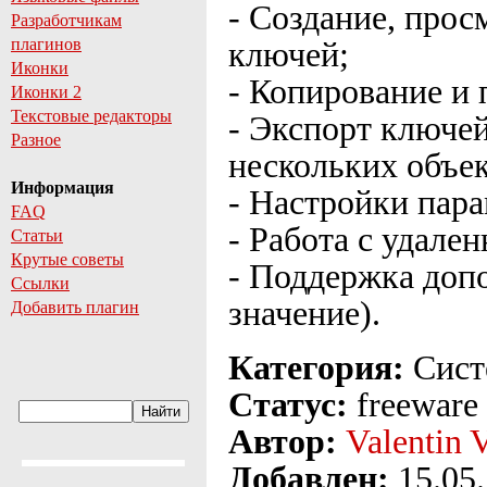
- Создание, прос
Разработчикам
плагинов
ключей;
Иконки
- Копирование и
Иконки 2
Текстовые редакторы
- Экспорт ключей
Разное
нескольких объек
Информация
- Настройки пара
FAQ
- Работа с удале
Статьи
Крутые советы
- Поддержка допо
Ссылки
значение).
Добавить плагин
Категория:
Сист
Статус:
freeware
Автор:
Valentin 
Добавлен:
15.05