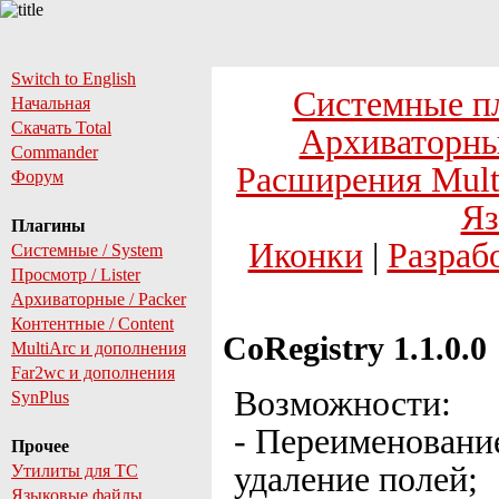
Switch to English
Системные п
Начальная
Скачать Total
Архиваторны
Commander
Расширения Mult
Форум
Яз
Плагины
Иконки
|
Разраб
Системные / System
Просмотр / Lister
Архиваторные / Packer
Контентные / Content
CoRegistry 1.1.0.0
MultiArc и дополнения
Far2wc и дополнения
Возможности:
SynPlus
- Переименование
Прочее
удаление полей;
Утилиты для TC
Языковые файлы