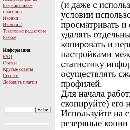
(и даже с исполь
Разработчикам
плагинов
условии использо
Иконки
просматривать и 
Иконки 2
Текстовые редакторы
удалять отдельн
Разное
копировать и пер
Информация
настройками меж
FAQ
статистику инфо
Статьи
Крутые советы
осуществлять сж
Ссылки
профилей.
Добавить плагин
Для начала работ
скопируйте) его 
Используйте на с
резервные копии