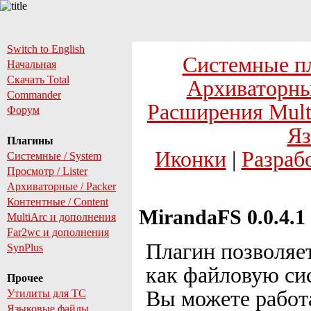
Switch to English
Системные п
Начальная
Скачать Total
Архиваторны
Commander
Расширения Mult
Форум
Яз
Плагины
Иконки
|
Разраб
Системные / System
Просмотр / Lister
Архиваторные / Packer
Контентные / Content
MirandaFS 0.0.4.1 
MultiArc и дополнения
Far2wc и дополнения
Плагин позволяе
SynPlus
как файловую си
Прочее
Вы можете работ
Утилиты для TC
Языковые файлы