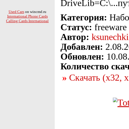
DriveLib=C:\...пу
Used Cars
on wincmd.ru
Категория:
Набо
International Phone Cards
Calling Cards International
Статус:
freeware
Автор:
ksunechk
Добавлен:
2.08.2
Обновлен:
10.08
Количество ска
Скачать (x32, 