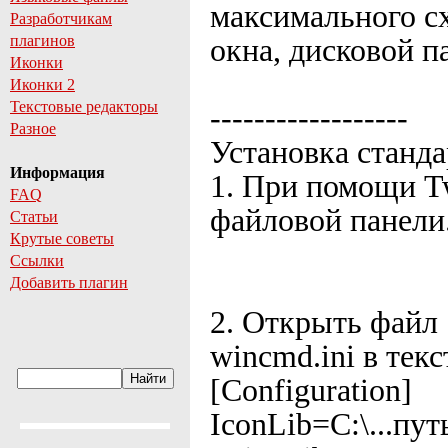
максимального с
Разработчикам
плагинов
окна, дисковой п
Иконки
Иконки 2
Текстовые редакторы
------------------
Разное
Установка станда
Информация
1. При помощи T
FAQ
файловой панели
Статьи
Крутые советы
Ссылки
Добавить плагин
2. Открыть файл
wincmd.ini в тек
[Configuration]
IconLib=C:\...путь