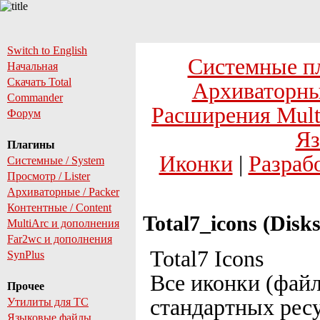
Switch to English
Системные п
Начальная
Скачать Total
Архиваторны
Commander
Расширения Mult
Форум
Яз
Плагины
Иконки
|
Разраб
Системные / System
Просмотр / Lister
Архиваторные / Packer
Контентные / Content
Total7_icons (Disks
MultiArc и дополнения
Far2wc и дополнения
Total7 Icons
SynPlus
Все иконки (файл
Прочее
стандартных рес
Утилиты для TC
Языковые файлы