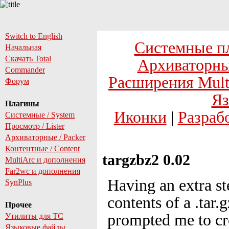
Switch to English
Системные п
Начальная
Скачать Total
Архиваторны
Commander
Расширения Mult
Форум
Яз
Плагины
Иконки
|
Разраб
Системные / System
Просмотр / Lister
Архиваторные / Packer
Контентные / Content
targzbz2 0.02
MultiArc и дополнения
Far2wc и дополнения
Having an extra st
SynPlus
contents of a .tar.
Прочее
prompted me to cre
Утилиты для TC
Языковые файлы