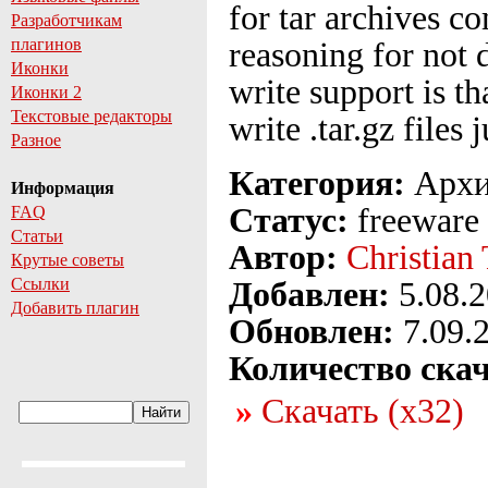
for tar archives c
Разработчикам
плагинов
reasoning for not 
Иконки
write support is t
Иконки 2
Текстовые редакторы
write .tar.gz files
Разное
Категория:
Архи
Информация
Статус:
freeware
FAQ
Статьи
Автор:
Christian 
Крутые советы
Ссылки
Добавлен:
5.08.
Добавить плагин
Обновлен:
7.09.
Количество ска
Скачать (x32)