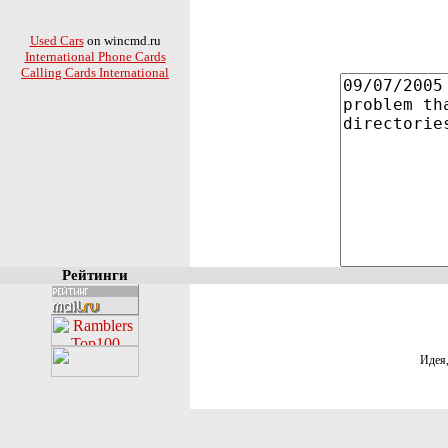
Used Cars
on wincmd.ru
International Phone Cards
Calling Cards International
Рейтинги
Идея,