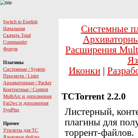
Switch to English
Системные п
Начальная
Скачать Total
Архиваторны
Commander
Расширения Mult
Форум
Яз
Плагины
Иконки
|
Разраб
Системные / System
Просмотр / Lister
Архиваторные / Packer
Контентные / Content
TCTorrent 2.2.0
MultiArc и дополнения
Far2wc и дополнения
Листерный, конт
SynPlus
плагины для пол
Прочее
торрент-файлов.
Утилиты для TC
Языковые файлы