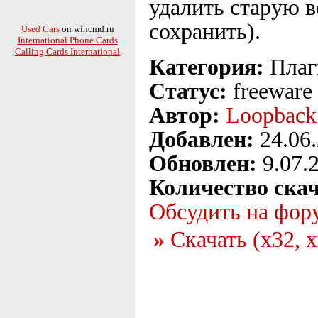
удалить старую 
сохранить).
Used Cars
on wincmd.ru
International Phone Cards
Calling Cards International
Категория:
Плаг
Статус:
freeware
Автор:
Loopback
Добавлен:
24.06
Обновлен:
9.07.
Количество ска
Обсудить на фор
Скачать (x32, 