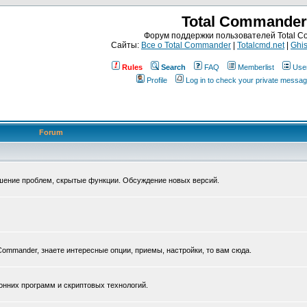
Total Commander
Форум поддержки пользователей Total 
Сайты:
Все о Total Commander
|
Totalcmd.net
|
Ghis
Rules
Search
FAQ
Memberlist
Use
Profile
Log in to check your private messa
Forum
ешение проблем, скрытые функции. Обсуждение новых версий.
Commander, знаете интересные опции, приемы, настройки, то вам сюда.
нних программ и скриптовых технологий.