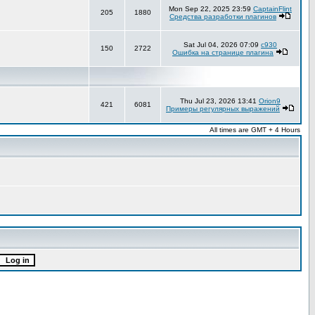
Mon Sep 22, 2025 23:59
CaptainFlint
205
1880
Средства разработки плагинов
Sat Jul 04, 2026 07:09
c930
150
2722
Ошибка на странице плагина
Thu Jul 23, 2026 13:41
Orion9
421
6081
Примеры регулярных выражений
All times are GMT + 4 Hours