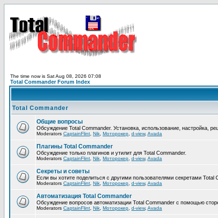
The time now is Sat Aug 08, 2026 07:08
Total Commander Forum Index
Total Commander
Общие вопросы
Обсуждение Total Commander. Установка, использование, настройка, р
Moderators
CaptainFlint
,
Nik
,
Моторокер
,
d-view
,
Avada
Плагины Total Commander
Обсуждение только плагинов и утилит для Total Commander.
Moderators
CaptainFlint
,
Nik
,
Моторокер
,
d-view
,
Avada
Секреты и советы
Если вы хотите поделиться с другими пользователями секретами Total 
Moderators
CaptainFlint
,
Nik
,
Моторокер
,
d-view
,
Avada
Автоматизация Total Commander
Обсуждение вопросов автоматизации Total Commander с помощью сторо
Moderators
CaptainFlint
,
Nik
,
Моторокер
,
d-view
,
Avada