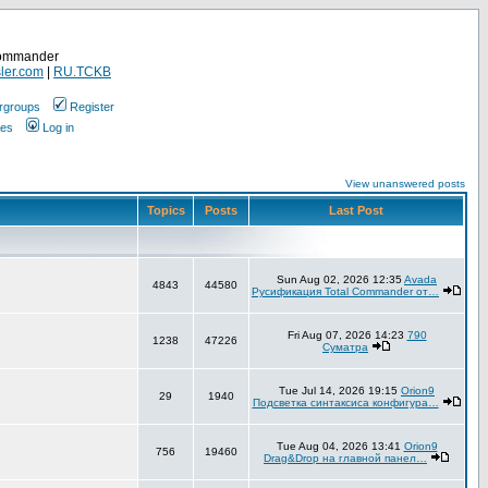
Commander
ler.com
|
RU.TCKB
rgroups
Register
ges
Log in
View unanswered posts
Topics
Posts
Last Post
Sun Aug 02, 2026 12:35
Avada
4843
44580
Русификация Total Commander от…
Fri Aug 07, 2026 14:23
790
1238
47226
Суматра
Tue Jul 14, 2026 19:15
Orion9
29
1940
Подсветка синтаксиса конфигура…
Tue Aug 04, 2026 13:41
Orion9
756
19460
Drag&Drop на главной панел…