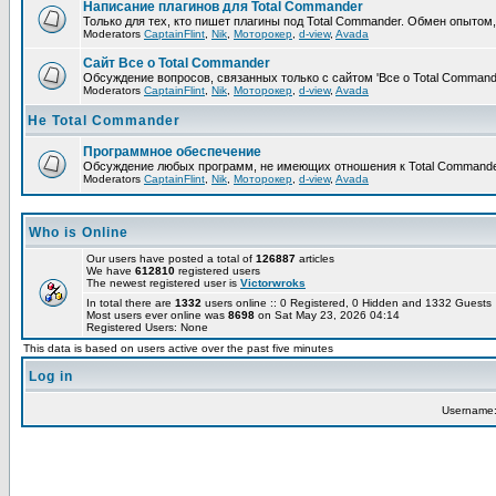
Написание плагинов для Total Commander
Только для тех, кто пишет плагины под Total Commander. Обмен опытом
Moderators
CaptainFlint
,
Nik
,
Моторокер
,
d-view
,
Avada
Сайт Все о Total Commander
Обсуждение вопросов, связанных только с сайтом 'Все о Total Command
Moderators
CaptainFlint
,
Nik
,
Моторокер
,
d-view
,
Avada
Не Total Commander
Программное обеспечение
Обсуждение любых программ, не имеющих отношения к Total Commande
Moderators
CaptainFlint
,
Nik
,
Моторокер
,
d-view
,
Avada
Who is Online
Our users have posted a total of
126887
articles
We have
612810
registered users
The newest registered user is
Victorwroks
In total there are
1332
users online :: 0 Registered, 0 Hidden and 1332 Guest
Most users ever online was
8698
on Sat May 23, 2026 04:14
Registered Users: None
This data is based on users active over the past five minutes
Log in
Username