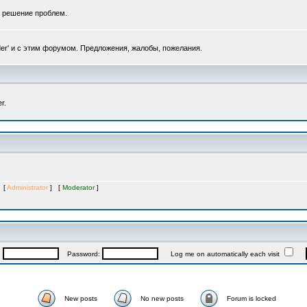
, решение проблем.
er' и с этим форумом. Предложения, жалобы, пожелания.
r.
s [
Administrator
] [
Moderator
]
:
Password:
Log me on automatically each visit
New posts
No new posts
Forum is locked