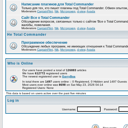
Написание плагинов для Total Commander
Только для тех, кто пишет плагины под Total Commander. Обмен опытом
Moderators
CaptainFlint
,
Nik
,
Моторокер
,
d-view
,
Avada
Сайт Все о Total Commander
Обсуждение вопросов, связанных только с сайтом 'Все о Total Command
жалобы, пожелания.
Moderators
CaptainFlint
,
Nik
,
Моторокер
,
d-view
,
Avada
Не Total Commander
Программное обеспечение
Обсуждение любых программ, не имеющих отношения к Total Commande
Moderators
CaptainFlint
,
Nik
,
Моторокер
,
d-view
,
Avada
Who is Online
Our users have posted a total of
126883
articles
We have
612772
registered users
The newest registered user is
GarryBoa
In total there are
1497
users online :: 0 Registered, 0 Hidden and 1497 Guest
Most users ever online was
8698
on Sat May 23, 2026 04:14
Registered Users: None
This data is based on users active over the past five minutes
Log in
Username:
Password:
New posts