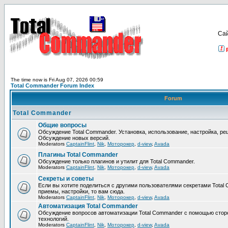
Са
The time now is Fri Aug 07, 2026 00:59
Total Commander Forum Index
Forum
Total Commander
Общие вопросы
Обсуждение Total Commander. Установка, использование, настройка, р
Обсуждение новых версий.
Moderators
CaptainFlint
,
Nik
,
Моторокер
,
d-view
,
Avada
Плагины Total Commander
Обсуждение только плагинов и утилит для Total Commander.
Moderators
CaptainFlint
,
Nik
,
Моторокер
,
d-view
,
Avada
Секреты и советы
Если вы хотите поделиться с другими пользователями секретами Total 
приемы, настройки, то вам сюда.
Moderators
CaptainFlint
,
Nik
,
Моторокер
,
d-view
,
Avada
Автоматизация Total Commander
Обсуждение вопросов автоматизации Total Commander с помощью стор
технологий.
Moderators
CaptainFlint
,
Nik
,
Моторокер
,
d-view
,
Avada