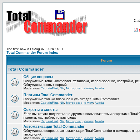
Са
The time now is Fri Aug 07, 2026 16:01
Total Commander Forum Index
Forum
Total Commander
Общие вопросы
Обсуждение Total Commander. Установка, использование, настройка, р
Обсуждение новых версий.
Moderators
CaptainFlint
,
Nik
,
Моторокер
,
d-view
,
Avada
Плагины Total Commander
Обсуждение только плагинов и утилит для Total Commander.
Moderators
CaptainFlint
,
Nik
,
Моторокер
,
d-view
,
Avada
Секреты и советы
Если вы хотите поделиться с другими пользователями секретами Total 
приемы, настройки, то вам сюда.
Moderators
CaptainFlint
,
Nik
,
Моторокер
,
d-view
,
Avada
Автоматизация Total Commander
Обсуждение вопросов автоматизации Total Commander с помощью стор
технологий.
Moderators
CaptainFlint
,
Nik
,
Моторокер
,
d-view
,
Avada