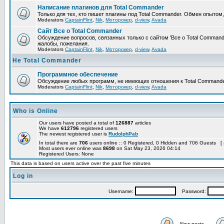
Написание плагинов для Total Commander
Только для тех, кто пишет плагины под Total Commander. Обмен опытом
Moderators
CaptainFlint
,
Nik
,
Моторокер
,
d-view
,
Avada
Сайт Все о Total Commander
Обсуждение вопросов, связанных только с сайтом 'Все о Total Command
жалобы, пожелания.
Moderators
CaptainFlint
,
Nik
,
Моторокер
,
d-view
,
Avada
Не Total Commander
Программное обеспечение
Обсуждение любых программ, не имеющих отношения к Total Commande
Moderators
CaptainFlint
,
Nik
,
Моторокер
,
d-view
,
Avada
Who is Online
Our users have posted a total of
126887
articles
We have
612796
registered users
The newest registered user is
RudolphPab
In total there are
706
users online :: 0 Registered, 0 Hidden and 706 Guests [
Most users ever online was
8698
on Sat May 23, 2026 04:14
Registered Users: None
This data is based on users active over the past five minutes
Log in
Username:
Password:
New posts