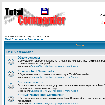
Са
The time now is Sat Aug 08, 2026 13:20
Total Commander Forum Index
Forum
Total Commander
Общие вопросы
Обсуждение Total Commander. Установка, использование, настройка, р
Обсуждение новых версий.
Moderators
CaptainFlint
,
Nik
,
Моторокер
,
d-view
,
Avada
Плагины Total Commander
Обсуждение только плагинов и утилит для Total Commander.
Moderators
CaptainFlint
,
Nik
,
Моторокер
,
d-view
,
Avada
Секреты и советы
Если вы хотите поделиться с другими пользователями секретами Total 
приемы, настройки, то вам сюда.
Moderators
CaptainFlint
,
Nik
,
Моторокер
,
d-view
,
Avada
Автоматизация Total Commander
Обсуждение вопросов автоматизации Total Commander с помощью стор
технологий.
Moderators
CaptainFlint
,
Nik
,
Моторокер
,
d-view
,
Avada