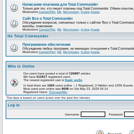
Написание плагинов для Total Commander
Только для тех, кто пишет плагины под Total Commander. Обмен опытом
Moderators
CaptainFlint
,
Nik
,
Моторокер
,
d-view
,
Avada
Сайт Все о Total Commander
Обсуждение вопросов, связанных только с сайтом 'Все о Total Command
жалобы, пожелания.
Moderators
CaptainFlint
,
Nik
,
Моторокер
,
d-view
,
Avada
Не Total Commander
Программное обеспечение
Обсуждение любых программ, не имеющих отношения к Total Commande
Moderators
CaptainFlint
,
Nik
,
Моторокер
,
d-view
,
Avada
Who is Online
Our users have posted a total of
126887
articles
We have
612817
registered users
The newest registered user is
Kupit_wvSn
In total there are
1060
users online :: 1 Registered, 0 Hidden and 1059 Guest
Most users ever online was
8698
on Sat May 23, 2026 04:14
Registered Users:
ThonaserWer
This data is based on users active over the past five minutes
Log in
Username:
Password:
New posts