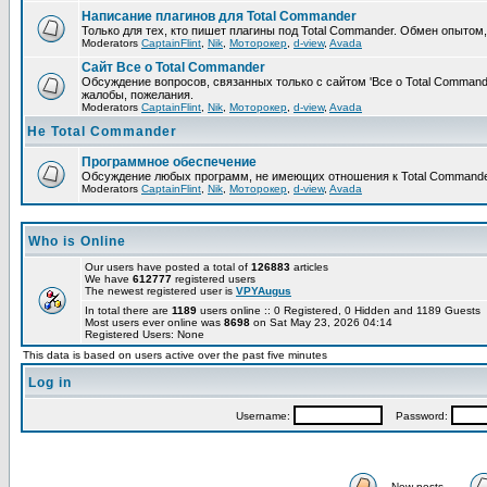
Написание плагинов для Total Commander
Только для тех, кто пишет плагины под Total Commander. Обмен опытом
Moderators
CaptainFlint
,
Nik
,
Моторокер
,
d-view
,
Avada
Сайт Все о Total Commander
Обсуждение вопросов, связанных только с сайтом 'Все о Total Command
жалобы, пожелания.
Moderators
CaptainFlint
,
Nik
,
Моторокер
,
d-view
,
Avada
Не Total Commander
Программное обеспечение
Обсуждение любых программ, не имеющих отношения к Total Commande
Moderators
CaptainFlint
,
Nik
,
Моторокер
,
d-view
,
Avada
Who is Online
Our users have posted a total of
126883
articles
We have
612777
registered users
The newest registered user is
VPYAugus
In total there are
1189
users online :: 0 Registered, 0 Hidden and 1189 Guests
Most users ever online was
8698
on Sat May 23, 2026 04:14
Registered Users: None
This data is based on users active over the past five minutes
Log in
Username:
Password:
New posts