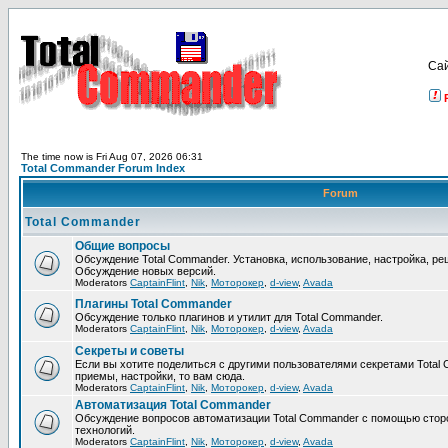
Са
The time now is Fri Aug 07, 2026 06:31
Total Commander Forum Index
Forum
Total Commander
Общие вопросы
Обсуждение Total Commander. Установка, использование, настройка, р
Обсуждение новых версий.
Moderators
CaptainFlint
,
Nik
,
Моторокер
,
d-view
,
Avada
Плагины Total Commander
Обсуждение только плагинов и утилит для Total Commander.
Moderators
CaptainFlint
,
Nik
,
Моторокер
,
d-view
,
Avada
Секреты и советы
Если вы хотите поделиться с другими пользователями секретами Total 
приемы, настройки, то вам сюда.
Moderators
CaptainFlint
,
Nik
,
Моторокер
,
d-view
,
Avada
Автоматизация Total Commander
Обсуждение вопросов автоматизации Total Commander с помощью стор
технологий.
Moderators
CaptainFlint
,
Nik
,
Моторокер
,
d-view
,
Avada