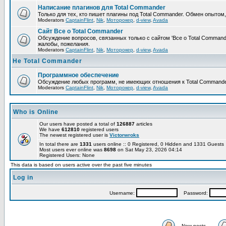
Написание плагинов для Total Commander
Только для тех, кто пишет плагины под Total Commander. Обмен опытом
Moderators
CaptainFlint
,
Nik
,
Моторокер
,
d-view
,
Avada
Сайт Все о Total Commander
Обсуждение вопросов, связанных только с сайтом 'Все о Total Command
жалобы, пожелания.
Moderators
CaptainFlint
,
Nik
,
Моторокер
,
d-view
,
Avada
Не Total Commander
Программное обеспечение
Обсуждение любых программ, не имеющих отношения к Total Commande
Moderators
CaptainFlint
,
Nik
,
Моторокер
,
d-view
,
Avada
Who is Online
Our users have posted a total of
126887
articles
We have
612810
registered users
The newest registered user is
Victorwroks
In total there are
1331
users online :: 0 Registered, 0 Hidden and 1331 Guest
Most users ever online was
8698
on Sat May 23, 2026 04:14
Registered Users: None
This data is based on users active over the past five minutes
Log in
Username:
Password:
New posts