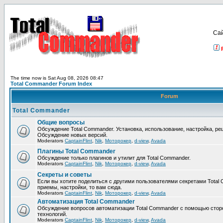
Са
The time now is Sat Aug 08, 2026 08:47
Total Commander Forum Index
Forum
Total Commander
Общие вопросы
Обсуждение Total Commander. Установка, использование, настройка, р
Обсуждение новых версий.
Moderators
CaptainFlint
,
Nik
,
Моторокер
,
d-view
,
Avada
Плагины Total Commander
Обсуждение только плагинов и утилит для Total Commander.
Moderators
CaptainFlint
,
Nik
,
Моторокер
,
d-view
,
Avada
Секреты и советы
Если вы хотите поделиться с другими пользователями секретами Total 
приемы, настройки, то вам сюда.
Moderators
CaptainFlint
,
Nik
,
Моторокер
,
d-view
,
Avada
Автоматизация Total Commander
Обсуждение вопросов автоматизации Total Commander с помощью стор
технологий.
Moderators
CaptainFlint
,
Nik
,
Моторокер
,
d-view
,
Avada