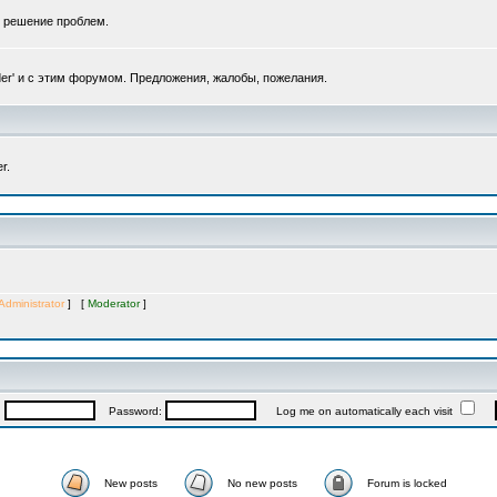
, решение проблем.
er' и с этим форумом. Предложения, жалобы, пожелания.
r.
Administrator
] [
Moderator
]
:
Password:
Log me on automatically each visit
New posts
No new posts
Forum is locked