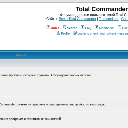
Total Commander
Форум поддержки пользователей Total 
Сайты:
Все о Total Commander
|
Totalcmd.net
|
Ghis
Rules
Search
FAQ
Memberlist
Use
Profile
Log in to check your private messa
Forum
ешение проблем, скрытые функции. Обсуждение новых версий.
Commander, знаете интересные опции, приемы, настройки, то вам сюда.
нних программ и скриптовых технологий.