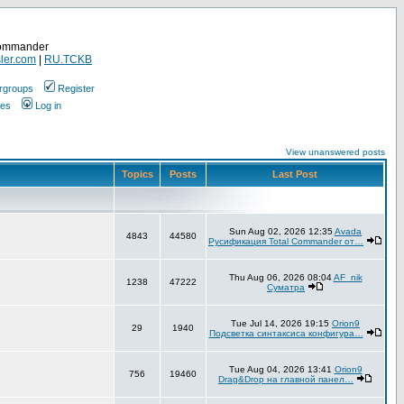
Commander
ler.com
|
RU.TCKB
rgroups
Register
ges
Log in
View unanswered posts
Topics
Posts
Last Post
Sun Aug 02, 2026 12:35
Avada
4843
44580
Русификация Total Commander от…
Thu Aug 06, 2026 08:04
AF_nik
1238
47222
Суматра
Tue Jul 14, 2026 19:15
Orion9
29
1940
Подсветка синтаксиса конфигура…
Tue Aug 04, 2026 13:41
Orion9
756
19460
Drag&Drop на главной панел…