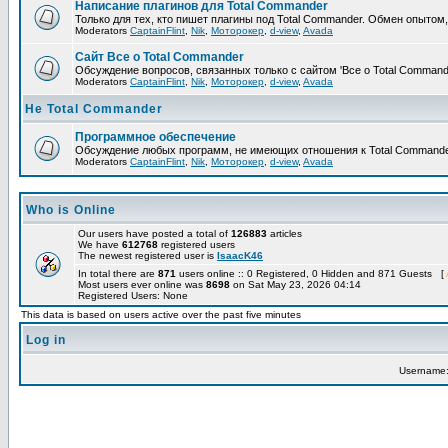
Написание плагинов для Total Commander
Только для тех, кто пишет плагины под Total Commander. Обмен опытом
Moderators
CaptainFlint
,
Nik
,
Моторокер
,
d-view
,
Avada
Сайт Все о Total Commander
Обсуждение вопросов, связанных только с сайтом 'Все о Total Command
Moderators
CaptainFlint
,
Nik
,
Моторокер
,
d-view
,
Avada
Не Total Commander
Программное обеспечение
Обсуждение любых программ, не имеющих отношения к Total Commande
Moderators
CaptainFlint
,
Nik
,
Моторокер
,
d-view
,
Avada
Who is Online
Our users have posted a total of
126883
articles
We have
612768
registered users
The newest registered user is
IsaacK46
In total there are
871
users online :: 0 Registered, 0 Hidden and 871 Guests [
Most users ever online was
8698
on Sat May 23, 2026 04:14
Registered Users: None
This data is based on users active over the past five minutes
Log in
Username