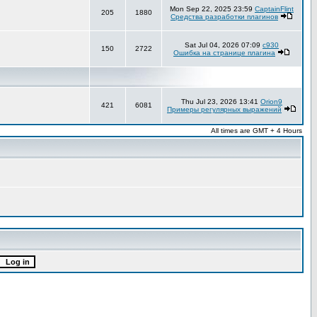
Mon Sep 22, 2025 23:59
CaptainFlint
205
1880
Средства разработки плагинов
Sat Jul 04, 2026 07:09
c930
150
2722
Ошибка на странице плагина
Thu Jul 23, 2026 13:41
Orion9
421
6081
Примеры регулярных выражений
All times are GMT + 4 Hours