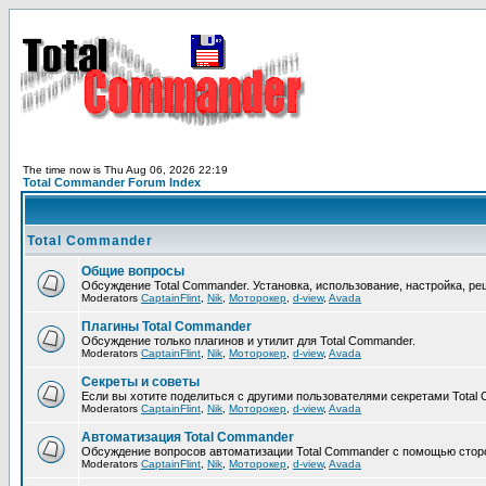
The time now is Thu Aug 06, 2026 22:19
Total Commander Forum Index
Total Commander
Общие вопросы
Обсуждение Total Commander. Установка, использование, настройка, р
Moderators
CaptainFlint
,
Nik
,
Моторокер
,
d-view
,
Avada
Плагины Total Commander
Обсуждение только плагинов и утилит для Total Commander.
Moderators
CaptainFlint
,
Nik
,
Моторокер
,
d-view
,
Avada
Секреты и советы
Если вы хотите поделиться с другими пользователями секретами Total 
Moderators
CaptainFlint
,
Nik
,
Моторокер
,
d-view
,
Avada
Автоматизация Total Commander
Обсуждение вопросов автоматизации Total Commander с помощью сторо
Moderators
CaptainFlint
,
Nik
,
Моторокер
,
d-view
,
Avada