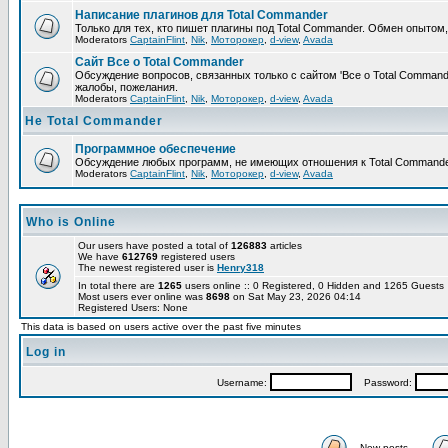
Написание плагинов для Total Commander
Только для тех, кто пишет плагины под Total Commander. Обмен опытом
Moderators
CaptainFlint
,
Nik
,
Моторокер
,
d-view
,
Avada
Сайт Все о Total Commander
Обсуждение вопросов, связанных только с сайтом 'Все о Total Command
жалобы, пожелания.
Moderators
CaptainFlint
,
Nik
,
Моторокер
,
d-view
,
Avada
Не Total Commander
Программное обеспечение
Обсуждение любых программ, не имеющих отношения к Total Commande
Moderators
CaptainFlint
,
Nik
,
Моторокер
,
d-view
,
Avada
Who is Online
Our users have posted a total of
126883
articles
We have
612769
registered users
The newest registered user is
Henry318
In total there are
1265
users online :: 0 Registered, 0 Hidden and 1265 Guest
Most users ever online was
8698
on Sat May 23, 2026 04:14
Registered Users: None
This data is based on users active over the past five minutes
Log in
Username:
Password:
New posts