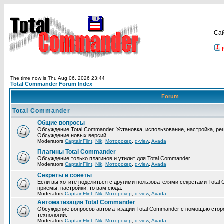
Са
The time now is Thu Aug 06, 2026 23:44
Total Commander Forum Index
Forum
Total Commander
Общие вопросы
Обсуждение Total Commander. Установка, использование, настройка, р
Обсуждение новых версий.
Moderators
CaptainFlint
,
Nik
,
Моторокер
,
d-view
,
Avada
Плагины Total Commander
Обсуждение только плагинов и утилит для Total Commander.
Moderators
CaptainFlint
,
Nik
,
Моторокер
,
d-view
,
Avada
Секреты и советы
Если вы хотите поделиться с другими пользователями секретами Total 
приемы, настройки, то вам сюда.
Moderators
CaptainFlint
,
Nik
,
Моторокер
,
d-view
,
Avada
Автоматизация Total Commander
Обсуждение вопросов автоматизации Total Commander с помощью стор
технологий.
Moderators
CaptainFlint
,
Nik
,
Моторокер
,
d-view
,
Avada