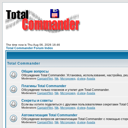
The time now is Thu Aug 06, 2026 16:46
Total Commander Forum Index
Total Commander
Общие вопросы
Обсуждение Total Commander. Установка, использование, настройка, р
Moderators
CaptainFlint
,
Nik
,
Моторокер
,
d-view
,
Avada
Плагины Total Commander
Обсуждение только плагинов и утилит для Total Commander.
Moderators
CaptainFlint
,
Nik
,
Моторокер
,
d-view
,
Avada
Секреты и советы
Если вы хотите поделиться с другими пользователями секретами Total 
Moderators
CaptainFlint
,
Nik
,
Моторокер
,
d-view
,
Avada
Автоматизация Total Commander
Обсуждение вопросов автоматизации Total Commander с помощью сторо
Moderators
CaptainFlint
,
Nik
,
Моторокер
,
d-view
,
Avada