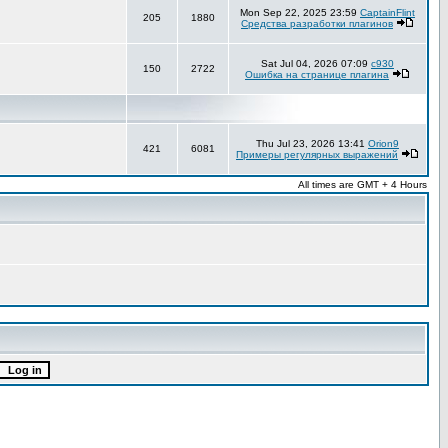
Mon Sep 22, 2025 23:59
CaptainFlint
205
1880
Средства разработки плагинов
Sat Jul 04, 2026 07:09
c930
150
2722
Ошибка на странице плагина
Thu Jul 23, 2026 13:41
Orion9
421
6081
Примеры регулярных выражений
All times are GMT + 4 Hours