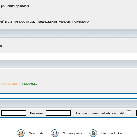
, решение проблем.
er' и с этим форумом. Предложения, жалобы, пожелания.
r.
Administrator
] [
Moderator
]
:
Password:
Log me on automatically each visit
New posts
No new posts
Forum is locked