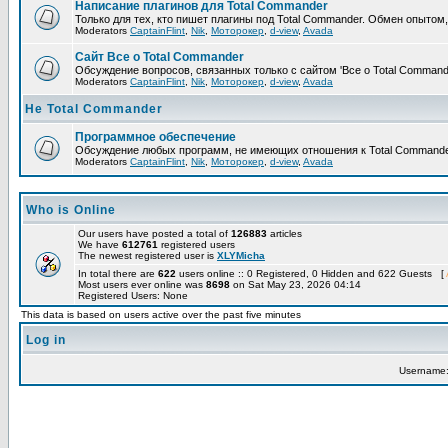
Написание плагинов для Total Commander
Только для тех, кто пишет плагины под Total Commander. Обмен опытом
Moderators
CaptainFlint
,
Nik
,
Моторокер
,
d-view
,
Avada
Сайт Все о Total Commander
Обсуждение вопросов, связанных только с сайтом 'Все о Total Command
Moderators
CaptainFlint
,
Nik
,
Моторокер
,
d-view
,
Avada
Не Total Commander
Программное обеспечение
Обсуждение любых программ, не имеющих отношения к Total Commande
Moderators
CaptainFlint
,
Nik
,
Моторокер
,
d-view
,
Avada
Who is Online
Our users have posted a total of
126883
articles
We have
612761
registered users
The newest registered user is
XLYMicha
In total there are
622
users online :: 0 Registered, 0 Hidden and 622 Guests [
Most users ever online was
8698
on Sat May 23, 2026 04:14
Registered Users: None
This data is based on users active over the past five minutes
Log in
Username