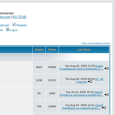
Commander
ler.com
|
RU.TCKB
rgroups
Register
ges
Log in
View unanswered posts
Topics
Posts
Last Post
Sun Aug 02, 2026 12:35
Avada
4843
44580
Русификация Total Commander от…
Thu Aug 06, 2026 08:04
AF_nik
1238
47222
Суматра
Tue Jul 14, 2026 19:15
Orion9
29
1940
Подсветка синтаксиса конфигура…
Tue Aug 04, 2026 13:41
Orion9
756
19460
Drag&Drop на главной панел…