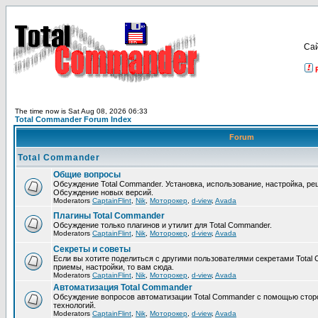
Са
The time now is Sat Aug 08, 2026 06:33
Total Commander Forum Index
Forum
Total Commander
Общие вопросы
Обсуждение Total Commander. Установка, использование, настройка, р
Обсуждение новых версий.
Moderators
CaptainFlint
,
Nik
,
Моторокер
,
d-view
,
Avada
Плагины Total Commander
Обсуждение только плагинов и утилит для Total Commander.
Moderators
CaptainFlint
,
Nik
,
Моторокер
,
d-view
,
Avada
Секреты и советы
Если вы хотите поделиться с другими пользователями секретами Total 
приемы, настройки, то вам сюда.
Moderators
CaptainFlint
,
Nik
,
Моторокер
,
d-view
,
Avada
Автоматизация Total Commander
Обсуждение вопросов автоматизации Total Commander с помощью стор
технологий.
Moderators
CaptainFlint
,
Nik
,
Моторокер
,
d-view
,
Avada