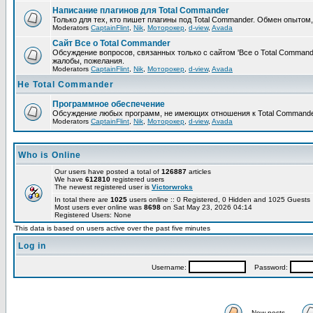
Написание плагинов для Total Commander
Только для тех, кто пишет плагины под Total Commander. Обмен опытом
Moderators
CaptainFlint
,
Nik
,
Моторокер
,
d-view
,
Avada
Сайт Все о Total Commander
Обсуждение вопросов, связанных только с сайтом 'Все о Total Command
жалобы, пожелания.
Moderators
CaptainFlint
,
Nik
,
Моторокер
,
d-view
,
Avada
Не Total Commander
Программное обеспечение
Обсуждение любых программ, не имеющих отношения к Total Commande
Moderators
CaptainFlint
,
Nik
,
Моторокер
,
d-view
,
Avada
Who is Online
Our users have posted a total of
126887
articles
We have
612810
registered users
The newest registered user is
Victorwroks
In total there are
1025
users online :: 0 Registered, 0 Hidden and 1025 Guest
Most users ever online was
8698
on Sat May 23, 2026 04:14
Registered Users: None
This data is based on users active over the past five minutes
Log in
Username:
Password:
New posts