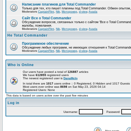
Написание плагинов для Total Commander
Только для тех, кто пишет плагины под Total Commander. Обмен опытом
Moderators
CaptainFlint
,
Nik
,
Моторокер
,
d-view
,
Avada
Сайт Все о Total Commander
Обсуждение вопросов, связанных только с сайтом 'Все о Total Command
жалобы, пожелания.
Moderators
CaptainFlint
,
Nik
,
Моторокер
,
d-view
,
Avada
Не Total Commander
Программное обеспечение
Обсуждение любых программ, не имеющих отношения к Total Commande
Moderators
CaptainFlint
,
Nik
,
Моторокер
,
d-view
,
Avada
Who is Online
Our users have posted a total of
126887
articles
We have
612855
registered users
The newest registered user is
DanaMcIn
In total there are
1017
users online :: 0 Registered, 0 Hidden and 1017 Guest
Most users ever online was
8698
on Sat May 23, 2026 04:14
Registered Users: None
This data is based on users active over the past five minutes
Log in
Username:
Password:
New posts