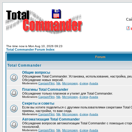
Са
The time now is Mon Aug 10, 2026 09:23
Total Commander Forum Index
Forum
Total Commander
Общие вопросы
Обсуждение Total Commander. Установка, использование, настройка, р
Обсуждение новых версий.
Moderators
CaptainFlint
,
Nik
,
Моторокер
,
d-view
,
Avada
Плагины Total Commander
Обсуждение только плагинов и утилит для Total Commander.
Moderators
CaptainFlint
,
Nik
,
Моторокер
,
d-view
,
Avada
Секреты и советы
Если вы хотите поделиться с другими пользователями секретами Total 
приемы, настройки, то вам сюда.
Moderators
CaptainFlint
,
Nik
,
Моторокер
,
d-view
,
Avada
Автоматизация Total Commander
Обсуждение вопросов автоматизации Total Commander с помощью стор
технологий.
Moderators
CaptainFlint
,
Nik
,
Моторокер
,
d-view
,
Avada