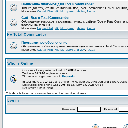
Написание плагинов для Total Commander
Только для тех, кто пишет плагины под Total Commander. Обмен опытом
Moderators
CaptainFlint
,
Nik
,
Моторокер
,
d-view
,
Avada
Сайт Все о Total Commander
Обсуждение вопросов, связанных только с сайтом 'Все о Total Command
жалобы, пожелания.
Moderators
CaptainFlint
,
Nik
,
Моторокер
,
d-view
,
Avada
Не Total Commander
Программное обеспечение
Обсуждение любых программ, не имеющих отношения к Total Commande
Moderators
CaptainFlint
,
Nik
,
Моторокер
,
d-view
,
Avada
Who is Online
Our users have posted a total of
126887
articles
We have
612816
registered users
The newest registered user is
Rogercic
In total there are
1402
users online :: 0 Registered, 0 Hidden and 1402 Guest
Most users ever online was
8698
on Sat May 23, 2026 04:14
Registered Users: None
This data is based on users active over the past five minutes
Log in
Username:
Password:
New posts