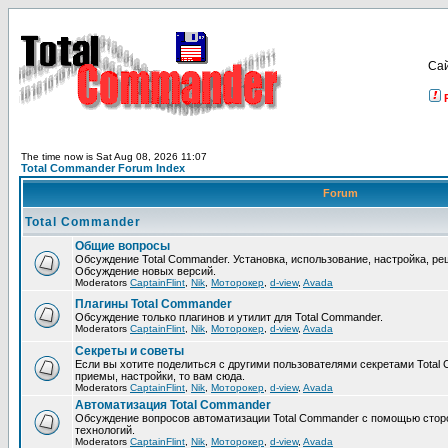
Са
The time now is Sat Aug 08, 2026 11:07
Total Commander Forum Index
Forum
Total Commander
Общие вопросы
Обсуждение Total Commander. Установка, использование, настройка, р
Обсуждение новых версий.
Moderators
CaptainFlint
,
Nik
,
Моторокер
,
d-view
,
Avada
Плагины Total Commander
Обсуждение только плагинов и утилит для Total Commander.
Moderators
CaptainFlint
,
Nik
,
Моторокер
,
d-view
,
Avada
Секреты и советы
Если вы хотите поделиться с другими пользователями секретами Total 
приемы, настройки, то вам сюда.
Moderators
CaptainFlint
,
Nik
,
Моторокер
,
d-view
,
Avada
Автоматизация Total Commander
Обсуждение вопросов автоматизации Total Commander с помощью стор
технологий.
Moderators
CaptainFlint
,
Nik
,
Моторокер
,
d-view
,
Avada