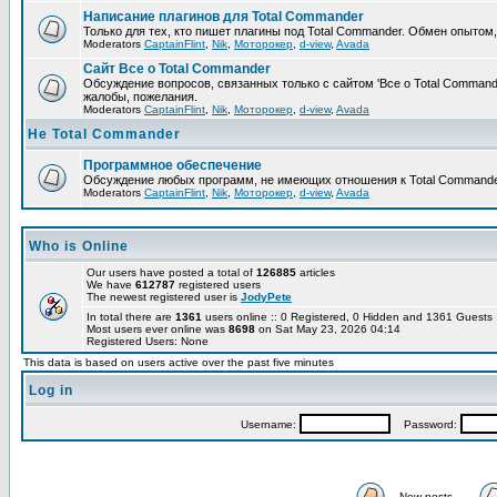
Написание плагинов для Total Commander
Только для тех, кто пишет плагины под Total Commander. Обмен опытом
Moderators
CaptainFlint
,
Nik
,
Моторокер
,
d-view
,
Avada
Сайт Все о Total Commander
Обсуждение вопросов, связанных только с сайтом 'Все о Total Command
жалобы, пожелания.
Moderators
CaptainFlint
,
Nik
,
Моторокер
,
d-view
,
Avada
Не Total Commander
Программное обеспечение
Обсуждение любых программ, не имеющих отношения к Total Commande
Moderators
CaptainFlint
,
Nik
,
Моторокер
,
d-view
,
Avada
Who is Online
Our users have posted a total of
126885
articles
We have
612787
registered users
The newest registered user is
JodyPete
In total there are
1361
users online :: 0 Registered, 0 Hidden and 1361 Guest
Most users ever online was
8698
on Sat May 23, 2026 04:14
Registered Users: None
This data is based on users active over the past five minutes
Log in
Username:
Password:
New posts