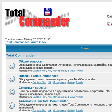
Са
The time now is Fri Aug 07, 2026 11:55
Total Commander Forum Index
Forum
Total Commander
Общие вопросы
Обсуждение Total Commander. Установка, использование, настройка, р
Обсуждение новых версий.
Moderators
CaptainFlint
,
Nik
,
Моторокер
,
d-view
,
Avada
Плагины Total Commander
Обсуждение только плагинов и утилит для Total Commander.
Moderators
CaptainFlint
,
Nik
,
Моторокер
,
d-view
,
Avada
Секреты и советы
Если вы хотите поделиться с другими пользователями секретами Total 
приемы, настройки, то вам сюда.
Moderators
CaptainFlint
,
Nik
,
Моторокер
,
d-view
,
Avada
Автоматизация Total Commander
Обсуждение вопросов автоматизации Total Commander с помощью стор
технологий.
Moderators
CaptainFlint
,
Nik
,
Моторокер
,
d-view
,
Avada