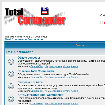
Са
The time now is Fri Aug 07, 2026 07:05
Total Commander Forum Index
Forum
Total Commander
Общие вопросы
Обсуждение Total Commander. Установка, использование, настройка, р
Обсуждение новых версий.
Moderators
CaptainFlint
,
Nik
,
Моторокер
,
d-view
,
Avada
Плагины Total Commander
Обсуждение только плагинов и утилит для Total Commander.
Moderators
CaptainFlint
,
Nik
,
Моторокер
,
d-view
,
Avada
Секреты и советы
Если вы хотите поделиться с другими пользователями секретами Total 
приемы, настройки, то вам сюда.
Moderators
CaptainFlint
,
Nik
,
Моторокер
,
d-view
,
Avada
Автоматизация Total Commander
Обсуждение вопросов автоматизации Total Commander с помощью стор
технологий.
Moderators
CaptainFlint
,
Nik
,
Моторокер
,
d-view
,
Avada