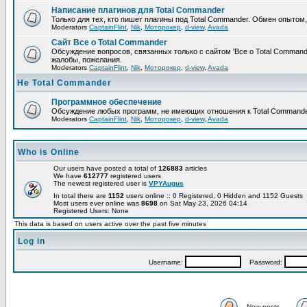
Написание плагинов для Total Commander
Только для тех, кто пишет плагины под Total Commander. Обмен опытом
Moderators
CaptainFlint
,
Nik
,
Моторокер
,
d-view
,
Avada
Сайт Все о Total Commander
Обсуждение вопросов, связанных только с сайтом 'Все о Total Command
жалобы, пожелания.
Moderators
CaptainFlint
,
Nik
,
Моторокер
,
d-view
,
Avada
Не Total Commander
Программное обеспечение
Обсуждение любых программ, не имеющих отношения к Total Commande
Moderators
CaptainFlint
,
Nik
,
Моторокер
,
d-view
,
Avada
Who is Online
Our users have posted a total of
126883
articles
We have
612777
registered users
The newest registered user is
VPYAugus
In total there are
1152
users online :: 0 Registered, 0 Hidden and 1152 Guests
Most users ever online was
8698
on Sat May 23, 2026 04:14
Registered Users: None
This data is based on users active over the past five minutes
Log in
Username:
Password:
New posts