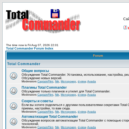
Са
The time now is Fri Aug 07, 2026 22:01
Total Commander Forum Index
Forum
Total Commander
Общие вопросы
Обсуждение Total Commander. Установка, использование, настройка, р
Обсуждение новых версий.
Moderators
CaptainFlint
,
Nik
,
Моторокер
,
d-view
,
Avada
Плагины Total Commander
Обсуждение только плагинов и утилит для Total Commander.
Moderators
CaptainFlint
,
Nik
,
Моторокер
,
d-view
,
Avada
Секреты и советы
Если вы хотите поделиться с другими пользователями секретами Total 
приемы, настройки, то вам сюда.
Moderators
CaptainFlint
,
Nik
,
Моторокер
,
d-view
,
Avada
Автоматизация Total Commander
Обсуждение вопросов автоматизации Total Commander с помощью стор
технологий.
Moderators
CaptainFlint
,
Nik
,
Моторокер
,
d-view
,
Avada