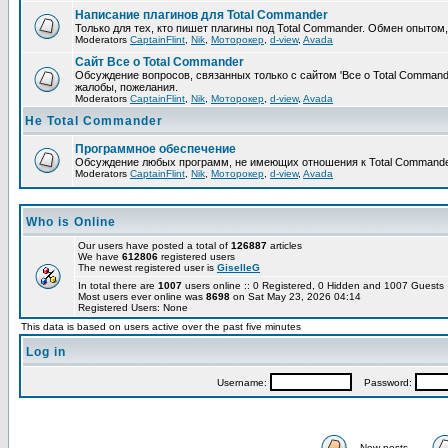
Написание плагинов для Total Commander
Только для тех, кто пишет плагины под Total Commander. Обмен опытом
Moderators
CaptainFlint
,
Nik
,
Моторокер
,
d-view
,
Avada
Сайт Все о Total Commander
Обсуждение вопросов, связанных только с сайтом 'Все о Total Command
жалобы, пожелания.
Moderators
CaptainFlint
,
Nik
,
Моторокер
,
d-view
,
Avada
Не Total Commander
Программное обеспечение
Обсуждение любых программ, не имеющих отношения к Total Commande
Moderators
CaptainFlint
,
Nik
,
Моторокер
,
d-view
,
Avada
Who is Online
Our users have posted a total of
126887
articles
We have
612806
registered users
The newest registered user is
GiselleG
In total there are
1007
users online :: 0 Registered, 0 Hidden and 1007 Guest
Most users ever online was
8698
on Sat May 23, 2026 04:14
Registered Users: None
This data is based on users active over the past five minutes
Log in
Username:
Password:
New posts