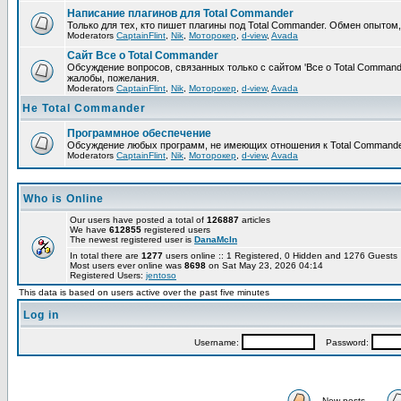
Написание плагинов для Total Commander
Только для тех, кто пишет плагины под Total Commander. Обмен опытом
Moderators
CaptainFlint
,
Nik
,
Моторокер
,
d-view
,
Avada
Сайт Все о Total Commander
Обсуждение вопросов, связанных только с сайтом 'Все о Total Command
жалобы, пожелания.
Moderators
CaptainFlint
,
Nik
,
Моторокер
,
d-view
,
Avada
Не Total Commander
Программное обеспечение
Обсуждение любых программ, не имеющих отношения к Total Commande
Moderators
CaptainFlint
,
Nik
,
Моторокер
,
d-view
,
Avada
Who is Online
Our users have posted a total of
126887
articles
We have
612855
registered users
The newest registered user is
DanaMcIn
In total there are
1277
users online :: 1 Registered, 0 Hidden and 1276 Guest
Most users ever online was
8698
on Sat May 23, 2026 04:14
Registered Users:
jentoso
This data is based on users active over the past five minutes
Log in
Username:
Password:
New posts