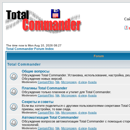
Са
The time now is Mon Aug 10, 2026 08:27
Total Commander Forum Index
Forum
Total Commander
Общие вопросы
Обсуждение Total Commander. Установка, использование, настройка, р
Обсуждение новых версий.
Moderators
CaptainFlint
,
Nik
,
Моторокер
,
d-view
,
Avada
Плагины Total Commander
Обсуждение только плагинов и утилит для Total Commander.
Moderators
CaptainFlint
,
Nik
,
Моторокер
,
d-view
,
Avada
Секреты и советы
Если вы хотите поделиться с другими пользователями секретами Total 
приемы, настройки, то вам сюда.
Moderators
CaptainFlint
,
Nik
,
Моторокер
,
d-view
,
Avada
Автоматизация Total Commander
Обсуждение вопросов автоматизации Total Commander с помощью стор
технологий.
Moderators
CaptainFlint
,
Nik
,
Моторокер
,
d-view
,
Avada