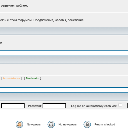
, решение проблем.
er' и с этим форумом. Предложения, жалобы, пожелания.
r.
s [
Administrator
] [
Moderator
]
:
Password:
Log me on automatically each visit
New posts
No new posts
Forum is locked