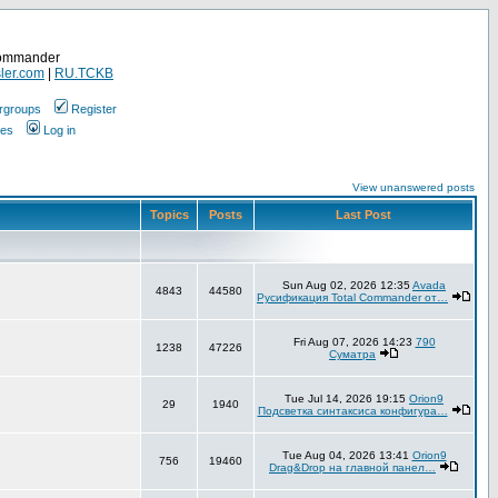
Commander
ler.com
|
RU.TCKB
rgroups
Register
ges
Log in
View unanswered posts
Topics
Posts
Last Post
Sun Aug 02, 2026 12:35
Avada
4843
44580
Русификация Total Commander от…
Fri Aug 07, 2026 14:23
790
1238
47226
Суматра
Tue Jul 14, 2026 19:15
Orion9
29
1940
Подсветка синтаксиса конфигура…
Tue Aug 04, 2026 13:41
Orion9
756
19460
Drag&Drop на главной панел…