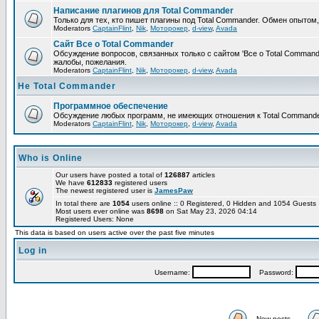
Написание плагинов для Total Commander
Только для тех, кто пишет плагины под Total Commander. Обмен опытом
Moderators
CaptainFlint
,
Nik
,
Моторокер
,
d-view
,
Avada
Сайт Все о Total Commander
Обсуждение вопросов, связанных только с сайтом 'Все о Total Command
жалобы, пожелания.
Moderators
CaptainFlint
,
Nik
,
Моторокер
,
d-view
,
Avada
Не Total Commander
Программное обеспечение
Обсуждение любых программ, не имеющих отношения к Total Commande
Moderators
CaptainFlint
,
Nik
,
Моторокер
,
d-view
,
Avada
Who is Online
Our users have posted a total of
126887
articles
We have
612833
registered users
The newest registered user is
JamesPaw
In total there are
1054
users online :: 0 Registered, 0 Hidden and 1054 Guest
Most users ever online was
8698
on Sat May 23, 2026 04:14
Registered Users: None
This data is based on users active over the past five minutes
Log in
Username:
Password:
New posts