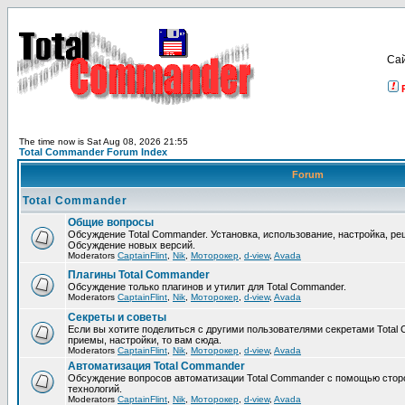
Са
The time now is Sat Aug 08, 2026 21:55
Total Commander Forum Index
Forum
Total Commander
Общие вопросы
Обсуждение Total Commander. Установка, использование, настройка, р
Обсуждение новых версий.
Moderators
CaptainFlint
,
Nik
,
Моторокер
,
d-view
,
Avada
Плагины Total Commander
Обсуждение только плагинов и утилит для Total Commander.
Moderators
CaptainFlint
,
Nik
,
Моторокер
,
d-view
,
Avada
Секреты и советы
Если вы хотите поделиться с другими пользователями секретами Total 
приемы, настройки, то вам сюда.
Moderators
CaptainFlint
,
Nik
,
Моторокер
,
d-view
,
Avada
Автоматизация Total Commander
Обсуждение вопросов автоматизации Total Commander с помощью стор
технологий.
Moderators
CaptainFlint
,
Nik
,
Моторокер
,
d-view
,
Avada