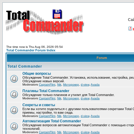
Са
The time now is Thu Aug 06, 2026 05:54
Total Commander Forum Index
Forum
Total Commander
Общие вопросы
Обсуждение Total Commander. Установка, использование, настройка, р
Обсуждение новых версий.
Moderators
CaptainFlint
,
Nik
,
Моторокер
,
d-view
,
Avada
Плагины Total Commander
Обсуждение только плагинов и утилит для Total Commander.
Moderators
CaptainFlint
,
Nik
,
Моторокер
,
d-view
,
Avada
Секреты и советы
Если вы хотите поделиться с другими пользователями секретами Total 
приемы, настройки, то вам сюда.
Moderators
CaptainFlint
,
Nik
,
Моторокер
,
d-view
,
Avada
Автоматизация Total Commander
Обсуждение вопросов автоматизации Total Commander с помощью стор
технологий.
Moderators
CaptainFlint
,
Nik
,
Моторокер
,
d-view
,
Avada