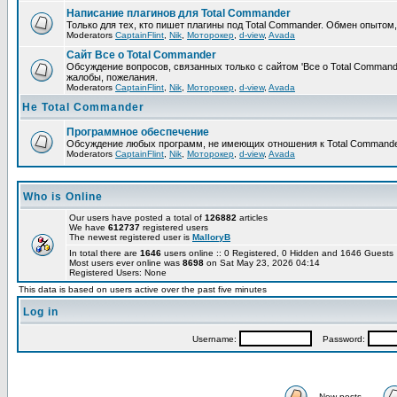
Написание плагинов для Total Commander
Только для тех, кто пишет плагины под Total Commander. Обмен опытом
Moderators
CaptainFlint
,
Nik
,
Моторокер
,
d-view
,
Avada
Сайт Все о Total Commander
Обсуждение вопросов, связанных только с сайтом 'Все о Total Command
жалобы, пожелания.
Moderators
CaptainFlint
,
Nik
,
Моторокер
,
d-view
,
Avada
Не Total Commander
Программное обеспечение
Обсуждение любых программ, не имеющих отношения к Total Commande
Moderators
CaptainFlint
,
Nik
,
Моторокер
,
d-view
,
Avada
Who is Online
Our users have posted a total of
126882
articles
We have
612737
registered users
The newest registered user is
MalloryB
In total there are
1646
users online :: 0 Registered, 0 Hidden and 1646 Guest
Most users ever online was
8698
on Sat May 23, 2026 04:14
Registered Users: None
This data is based on users active over the past five minutes
Log in
Username:
Password:
New posts