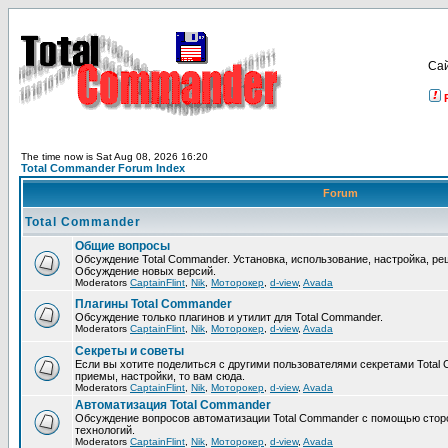
Са
The time now is Sat Aug 08, 2026 16:20
Total Commander Forum Index
Forum
Total Commander
Общие вопросы
Обсуждение Total Commander. Установка, использование, настройка, р
Обсуждение новых версий.
Moderators
CaptainFlint
,
Nik
,
Моторокер
,
d-view
,
Avada
Плагины Total Commander
Обсуждение только плагинов и утилит для Total Commander.
Moderators
CaptainFlint
,
Nik
,
Моторокер
,
d-view
,
Avada
Секреты и советы
Если вы хотите поделиться с другими пользователями секретами Total 
приемы, настройки, то вам сюда.
Moderators
CaptainFlint
,
Nik
,
Моторокер
,
d-view
,
Avada
Автоматизация Total Commander
Обсуждение вопросов автоматизации Total Commander с помощью стор
технологий.
Moderators
CaptainFlint
,
Nik
,
Моторокер
,
d-view
,
Avada