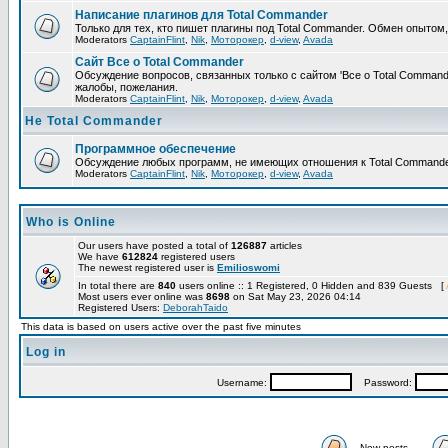
Написание плагинов для Total Commander
Только для тех, кто пишет плагины под Total Commander. Обмен опытом
Moderators
CaptainFlint
,
Nik
,
Моторокер
,
d-view
,
Avada
Сайт Все о Total Commander
Обсуждение вопросов, связанных только с сайтом 'Все о Total Command
жалобы, пожелания.
Moderators
CaptainFlint
,
Nik
,
Моторокер
,
d-view
,
Avada
Не Total Commander
Программное обеспечение
Обсуждение любых программ, не имеющих отношения к Total Commande
Moderators
CaptainFlint
,
Nik
,
Моторокер
,
d-view
,
Avada
Who is Online
Our users have posted a total of
126887
articles
We have
612824
registered users
The newest registered user is
Emilioswomi
In total there are
840
users online :: 1 Registered, 0 Hidden and 839 Guests [
Most users ever online was
8698
on Sat May 23, 2026 04:14
Registered Users:
DeborahTaido
This data is based on users active over the past five minutes
Log in
Username:
Password:
New posts