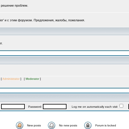
, решение проблем.
er' и с этим форумом. Предложения, жалобы, пожелания.
r.
 [
Administrator
] [
Moderator
]
:
Password:
Log me on automatically each visit
New posts
No new posts
Forum is locked