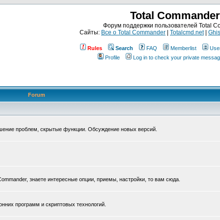
Total Commander
Форум поддержки пользователей Total 
Сайты:
Все о Total Commander
|
Totalcmd.net
|
Ghis
Rules
Search
FAQ
Memberlist
Use
Profile
Log in to check your private messa
Forum
ешение проблем, скрытые функции. Обсуждение новых версий.
Commander, знаете интересные опции, приемы, настройки, то вам сюда.
нних программ и скриптовых технологий.