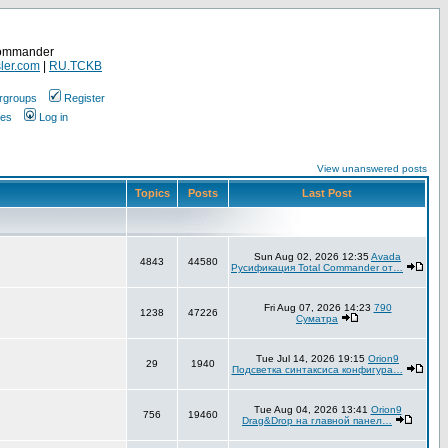
Commander
ler.com
|
RU.TCKB
rgroups
Register
ges
Log in
View unanswered posts
Topics
Posts
Last Post
Sun Aug 02, 2026 12:35
Avada
4843
44580
Русификация Total Commander от…
Fri Aug 07, 2026 14:23
790
1238
47226
Суматра
Tue Jul 14, 2026 19:15
Orion9
29
1940
Подсветка синтаксиса конфигура…
Tue Aug 04, 2026 13:41
Orion9
756
19460
Drag&Drop на главной панел…