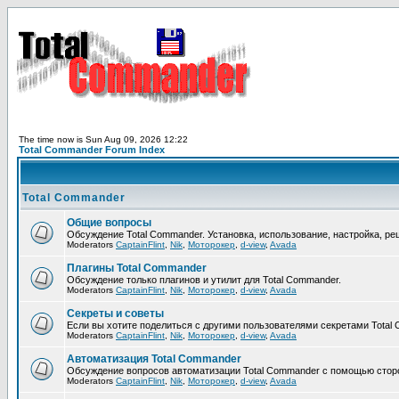
The time now is Sun Aug 09, 2026 12:22
Total Commander Forum Index
Total Commander
Общие вопросы
Обсуждение Total Commander. Установка, использование, настройка, р
Moderators
CaptainFlint
,
Nik
,
Моторокер
,
d-view
,
Avada
Плагины Total Commander
Обсуждение только плагинов и утилит для Total Commander.
Moderators
CaptainFlint
,
Nik
,
Моторокер
,
d-view
,
Avada
Секреты и советы
Если вы хотите поделиться с другими пользователями секретами Total 
Moderators
CaptainFlint
,
Nik
,
Моторокер
,
d-view
,
Avada
Автоматизация Total Commander
Обсуждение вопросов автоматизации Total Commander с помощью сторо
Moderators
CaptainFlint
,
Nik
,
Моторокер
,
d-view
,
Avada