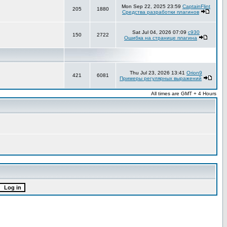
Mon Sep 22, 2025 23:59
CaptainFlint
205
1880
Средства разработки плагинов
Sat Jul 04, 2026 07:09
c930
150
2722
Ошибка на странице плагина
Thu Jul 23, 2026 13:41
Orion9
421
6081
Примеры регулярных выражений
All times are GMT + 4 Hours