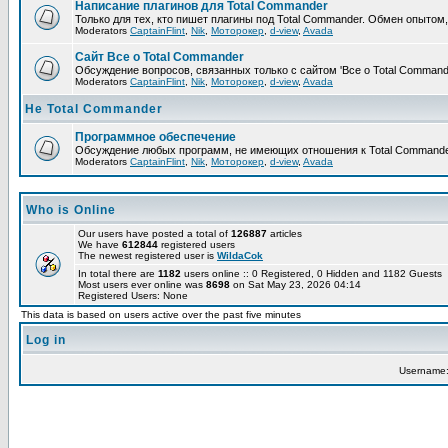
Написание плагинов для Total Commander
Только для тех, кто пишет плагины под Total Commander. Обмен опытом
Moderators
CaptainFlint
,
Nik
,
Моторокер
,
d-view
,
Avada
Сайт Все о Total Commander
Обсуждение вопросов, связанных только с сайтом 'Все о Total Command
Moderators
CaptainFlint
,
Nik
,
Моторокер
,
d-view
,
Avada
Не Total Commander
Программное обеспечение
Обсуждение любых программ, не имеющих отношения к Total Commande
Moderators
CaptainFlint
,
Nik
,
Моторокер
,
d-view
,
Avada
Who is Online
Our users have posted a total of
126887
articles
We have
612844
registered users
The newest registered user is
WildaCok
In total there are
1182
users online :: 0 Registered, 0 Hidden and 1182 Guests
Most users ever online was
8698
on Sat May 23, 2026 04:14
Registered Users: None
This data is based on users active over the past five minutes
Log in
Username