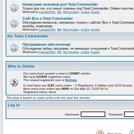
Написание плагинов для Total Commander
Только для тех, кто пишет плагины под Total Commander. Обмен опытом
Moderators
CaptainFlint
,
Nik
,
Моторокер
,
d-view
,
Avada
Сайт Все о Total Commander
Обсуждение вопросов, связанных только с сайтом 'Все о Total Command
жалобы, пожелания.
Moderators
CaptainFlint
,
Nik
,
Моторокер
,
d-view
,
Avada
Не Total Commander
Программное обеспечение
Обсуждение любых программ, не имеющих отношения к Total Commande
Moderators
CaptainFlint
,
Nik
,
Моторокер
,
d-view
,
Avada
Who is Online
Our users have posted a total of
126887
articles
We have
612845
registered users
The newest registered user is
MatildaL
In total there are
1155
users online :: 0 Registered, 0 Hidden and 1155 Guests
Most users ever online was
8698
on Sat May 23, 2026 04:14
Registered Users: None
This data is based on users active over the past five minutes
Log in
Username:
Password:
New posts