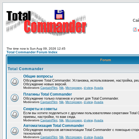
Са
The time now is Sun Aug 09, 2026 12:45
Total Commander Forum Index
Forum
Total Commander
Общие вопросы
Обсуждение Total Commander. Установка, использование, настройка, р
Обсуждение новых версий.
Moderators
CaptainFlint
,
Nik
,
Моторокер
,
d-view
,
Avada
Плагины Total Commander
Обсуждение только плагинов и утилит для Total Commander.
Moderators
CaptainFlint
,
Nik
,
Моторокер
,
d-view
,
Avada
Секреты и советы
Если вы хотите поделиться с другими пользователями секретами Total 
приемы, настройки, то вам сюда.
Moderators
CaptainFlint
,
Nik
,
Моторокер
,
d-view
,
Avada
Автоматизация Total Commander
Обсуждение вопросов автоматизации Total Commander с помощью стор
технологий.
Moderators
CaptainFlint
,
Nik
,
Моторокер
,
d-view
,
Avada