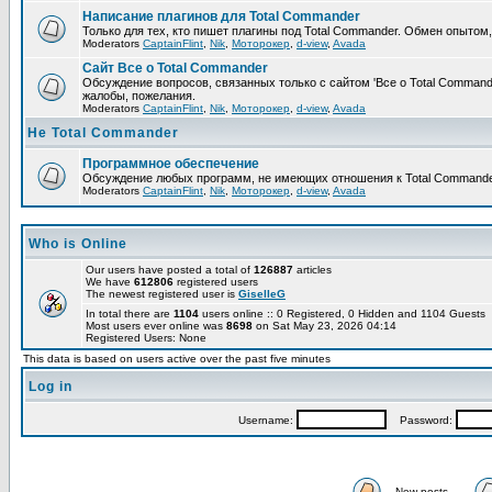
Написание плагинов для Total Commander
Только для тех, кто пишет плагины под Total Commander. Обмен опытом
Moderators
CaptainFlint
,
Nik
,
Моторокер
,
d-view
,
Avada
Сайт Все о Total Commander
Обсуждение вопросов, связанных только с сайтом 'Все о Total Command
жалобы, пожелания.
Moderators
CaptainFlint
,
Nik
,
Моторокер
,
d-view
,
Avada
Не Total Commander
Программное обеспечение
Обсуждение любых программ, не имеющих отношения к Total Commande
Moderators
CaptainFlint
,
Nik
,
Моторокер
,
d-view
,
Avada
Who is Online
Our users have posted a total of
126887
articles
We have
612806
registered users
The newest registered user is
GiselleG
In total there are
1104
users online :: 0 Registered, 0 Hidden and 1104 Guests
Most users ever online was
8698
on Sat May 23, 2026 04:14
Registered Users: None
This data is based on users active over the past five minutes
Log in
Username:
Password:
New posts