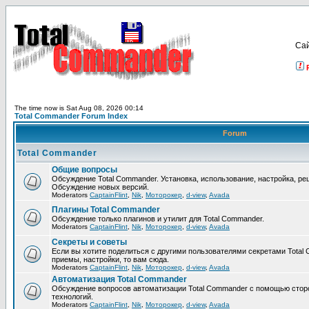
Са
The time now is Sat Aug 08, 2026 00:14
Total Commander Forum Index
Forum
Total Commander
Общие вопросы
Обсуждение Total Commander. Установка, использование, настройка, р
Обсуждение новых версий.
Moderators
CaptainFlint
,
Nik
,
Моторокер
,
d-view
,
Avada
Плагины Total Commander
Обсуждение только плагинов и утилит для Total Commander.
Moderators
CaptainFlint
,
Nik
,
Моторокер
,
d-view
,
Avada
Секреты и советы
Если вы хотите поделиться с другими пользователями секретами Total 
приемы, настройки, то вам сюда.
Moderators
CaptainFlint
,
Nik
,
Моторокер
,
d-view
,
Avada
Автоматизация Total Commander
Обсуждение вопросов автоматизации Total Commander с помощью стор
технологий.
Moderators
CaptainFlint
,
Nik
,
Моторокер
,
d-view
,
Avada