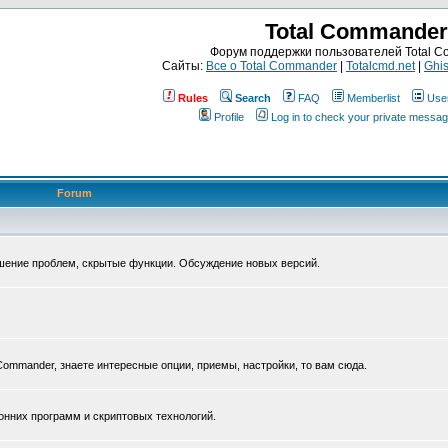
Total Commander
Форум поддержки пользователей Total 
Сайты:
Все о Total Commander
|
Totalcmd.net
|
Ghis
Rules
Search
FAQ
Memberlist
Use
Profile
Log in to check your private messa
Forum
ешение проблем, скрытые функции. Обсуждение новых версий.
Commander, знаете интересные опции, приемы, настройки, то вам сюда.
нних программ и скриптовых технологий.