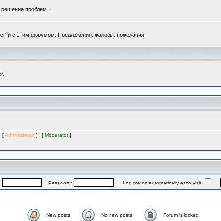
, решение проблем.
er' и с этим форумом. Предложения, жалобы, пожелания.
r.
s [
Administrator
] [
Moderator
]
:
Password:
Log me on automatically each visit
New posts
No new posts
Forum is locked