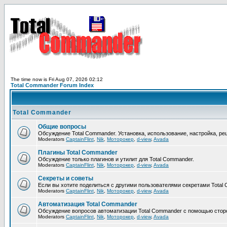
The time now is Fri Aug 07, 2026 02:12
Total Commander Forum Index
Total Commander
Общие вопросы
Обсуждение Total Commander. Установка, использование, настройка, р
Moderators
CaptainFlint
,
Nik
,
Моторокер
,
d-view
,
Avada
Плагины Total Commander
Обсуждение только плагинов и утилит для Total Commander.
Moderators
CaptainFlint
,
Nik
,
Моторокер
,
d-view
,
Avada
Секреты и советы
Если вы хотите поделиться с другими пользователями секретами Total 
Moderators
CaptainFlint
,
Nik
,
Моторокер
,
d-view
,
Avada
Автоматизация Total Commander
Обсуждение вопросов автоматизации Total Commander с помощью сторо
Moderators
CaptainFlint
,
Nik
,
Моторокер
,
d-view
,
Avada