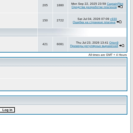
Mon Sep 22, 2025 23:59
CaptainFlint
205
1880
Средства разработки плагинов
Sat Jul 04, 2026 07:09
c930
150
2722
Ошибка на странице плагина
Thu Jul 23, 2026 13:41
Orion9
421
6081
Примеры регулярных выражений
All times are GMT + 4 Hours