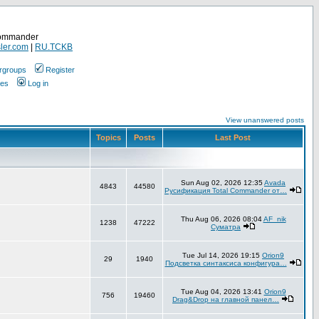
Commander
ler.com
|
RU.TCKB
rgroups
Register
ges
Log in
View unanswered posts
Topics
Posts
Last Post
Sun Aug 02, 2026 12:35
Avada
4843
44580
Русификация Total Commander от…
Thu Aug 06, 2026 08:04
AF_nik
1238
47222
Суматра
Tue Jul 14, 2026 19:15
Orion9
29
1940
Подсветка синтаксиса конфигура…
Tue Aug 04, 2026 13:41
Orion9
756
19460
Drag&Drop на главной панел…