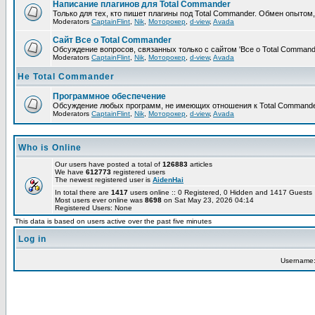
Написание плагинов для Total Commander
Только для тех, кто пишет плагины под Total Commander. Обмен опытом
Moderators
CaptainFlint
,
Nik
,
Моторокер
,
d-view
,
Avada
Сайт Все о Total Commander
Обсуждение вопросов, связанных только с сайтом 'Все о Total Command
Moderators
CaptainFlint
,
Nik
,
Моторокер
,
d-view
,
Avada
Не Total Commander
Программное обеспечение
Обсуждение любых программ, не имеющих отношения к Total Commande
Moderators
CaptainFlint
,
Nik
,
Моторокер
,
d-view
,
Avada
Who is Online
Our users have posted a total of
126883
articles
We have
612773
registered users
The newest registered user is
AidenHai
In total there are
1417
users online :: 0 Registered, 0 Hidden and 1417 Guest
Most users ever online was
8698
on Sat May 23, 2026 04:14
Registered Users: None
This data is based on users active over the past five minutes
Log in
Username