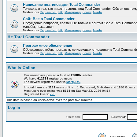
Написание плагинов для Total Commander
Только для тех, кто пишет плагины под Total Commander. Обмен опытом
Moderators
CaptainFlint
,
Nik
,
Моторокер
,
d-view
,
Avada
Сайт Все о Total Commander
Обсуждение вопросов, связанных только с сайтом 'Все о Total Command
жалобы, пожелания.
Moderators
CaptainFlint
,
Nik
,
Моторокер
,
d-view
,
Avada
Не Total Commander
Программное обеспечение
Обсуждение любых программ, не имеющих отношения к Total Commande
Moderators
CaptainFlint
,
Nik
,
Моторокер
,
d-view
,
Avada
Who is Online
Our users have posted a total of
126887
articles
We have
612793
registered users
The newest registered user is
MarquisC
In total there are
1181
users online :: 1 Registered, 0 Hidden and 1180 Guests
Most users ever online was
8698
on Sat May 23, 2026 04:14
Registered Users:
790
This data is based on users active over the past five minutes
Log in
Username:
Password:
New posts