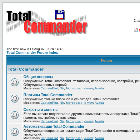
Са
The time now is Fri Aug 07, 2026 14:43
Total Commander Forum Index
Forum
Total Commander
Общие вопросы
Обсуждение Total Commander. Установка, использование, настройка, р
Обсуждение новых версий.
Moderators
CaptainFlint
,
Nik
,
Моторокер
,
d-view
,
Avada
Плагины Total Commander
Обсуждение только плагинов и утилит для Total Commander.
Moderators
CaptainFlint
,
Nik
,
Моторокер
,
d-view
,
Avada
Секреты и советы
Если вы хотите поделиться с другими пользователями секретами Total 
приемы, настройки, то вам сюда.
Moderators
CaptainFlint
,
Nik
,
Моторокер
,
d-view
,
Avada
Автоматизация Total Commander
Обсуждение вопросов автоматизации Total Commander с помощью стор
технологий.
Moderators
CaptainFlint
,
Nik
,
Моторокер
,
d-view
,
Avada