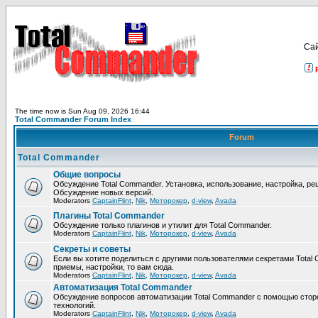
Са
The time now is Sun Aug 09, 2026 16:44
Total Commander Forum Index
Forum
Total Commander
Общие вопросы
Обсуждение Total Commander. Установка, использование, настройка, р
Обсуждение новых версий.
Moderators
CaptainFlint
,
Nik
,
Моторокер
,
d-view
,
Avada
Плагины Total Commander
Обсуждение только плагинов и утилит для Total Commander.
Moderators
CaptainFlint
,
Nik
,
Моторокер
,
d-view
,
Avada
Секреты и советы
Если вы хотите поделиться с другими пользователями секретами Total 
приемы, настройки, то вам сюда.
Moderators
CaptainFlint
,
Nik
,
Моторокер
,
d-view
,
Avada
Автоматизация Total Commander
Обсуждение вопросов автоматизации Total Commander с помощью стор
технологий.
Moderators
CaptainFlint
,
Nik
,
Моторокер
,
d-view
,
Avada