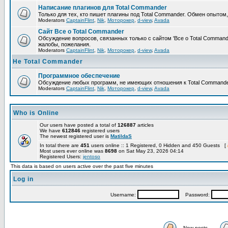
Написание плагинов для Total Commander
Только для тех, кто пишет плагины под Total Commander. Обмен опытом
Moderators
CaptainFlint
,
Nik
,
Моторокер
,
d-view
,
Avada
Сайт Все о Total Commander
Обсуждение вопросов, связанных только с сайтом 'Все о Total Command
жалобы, пожелания.
Moderators
CaptainFlint
,
Nik
,
Моторокер
,
d-view
,
Avada
Не Total Commander
Программное обеспечение
Обсуждение любых программ, не имеющих отношения к Total Commande
Moderators
CaptainFlint
,
Nik
,
Моторокер
,
d-view
,
Avada
Who is Online
Our users have posted a total of
126887
articles
We have
612846
registered users
The newest registered user is
MatildaS
In total there are
451
users online :: 1 Registered, 0 Hidden and 450 Guests [
Most users ever online was
8698
on Sat May 23, 2026 04:14
Registered Users:
jentoso
This data is based on users active over the past five minutes
Log in
Username:
Password:
New posts