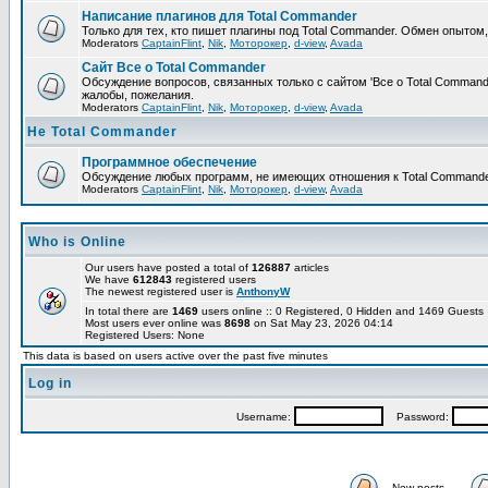
Написание плагинов для Total Commander
Только для тех, кто пишет плагины под Total Commander. Обмен опытом
Moderators
CaptainFlint
,
Nik
,
Моторокер
,
d-view
,
Avada
Сайт Все о Total Commander
Обсуждение вопросов, связанных только с сайтом 'Все о Total Command
жалобы, пожелания.
Moderators
CaptainFlint
,
Nik
,
Моторокер
,
d-view
,
Avada
Не Total Commander
Программное обеспечение
Обсуждение любых программ, не имеющих отношения к Total Commande
Moderators
CaptainFlint
,
Nik
,
Моторокер
,
d-view
,
Avada
Who is Online
Our users have posted a total of
126887
articles
We have
612843
registered users
The newest registered user is
AnthonyW
In total there are
1469
users online :: 0 Registered, 0 Hidden and 1469 Guest
Most users ever online was
8698
on Sat May 23, 2026 04:14
Registered Users: None
This data is based on users active over the past five minutes
Log in
Username:
Password:
New posts