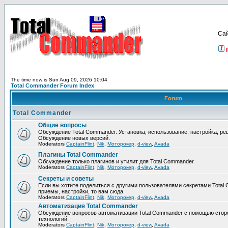
Са
The time now is Sun Aug 09, 2026 10:04
Total Commander Forum Index
Forum
Total Commander
Общие вопросы
Обсуждение Total Commander. Установка, использование, настройка, р
Обсуждение новых версий.
Moderators
CaptainFlint
,
Nik
,
Моторокер
,
d-view
,
Avada
Плагины Total Commander
Обсуждение только плагинов и утилит для Total Commander.
Moderators
CaptainFlint
,
Nik
,
Моторокер
,
d-view
,
Avada
Секреты и советы
Если вы хотите поделиться с другими пользователями секретами Total 
приемы, настройки, то вам сюда.
Moderators
CaptainFlint
,
Nik
,
Моторокер
,
d-view
,
Avada
Автоматизация Total Commander
Обсуждение вопросов автоматизации Total Commander с помощью стор
технологий.
Moderators
CaptainFlint
,
Nik
,
Моторокер
,
d-view
,
Avada