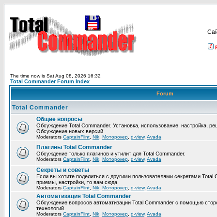
Са
The time now is Sat Aug 08, 2026 16:32
Total Commander Forum Index
Forum
Total Commander
Общие вопросы
Обсуждение Total Commander. Установка, использование, настройка, р
Обсуждение новых версий.
Moderators
CaptainFlint
,
Nik
,
Моторокер
,
d-view
,
Avada
Плагины Total Commander
Обсуждение только плагинов и утилит для Total Commander.
Moderators
CaptainFlint
,
Nik
,
Моторокер
,
d-view
,
Avada
Секреты и советы
Если вы хотите поделиться с другими пользователями секретами Total 
приемы, настройки, то вам сюда.
Moderators
CaptainFlint
,
Nik
,
Моторокер
,
d-view
,
Avada
Автоматизация Total Commander
Обсуждение вопросов автоматизации Total Commander с помощью стор
технологий.
Moderators
CaptainFlint
,
Nik
,
Моторокер
,
d-view
,
Avada