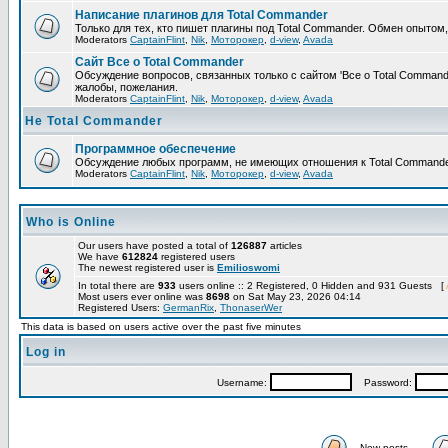
Написание плагинов для Total Commander
Только для тех, кто пишет плагины под Total Commander. Обмен опытом
Moderators
CaptainFlint
,
Nik
,
Моторокер
,
d-view
,
Avada
Сайт Все о Total Commander
Обсуждение вопросов, связанных только с сайтом 'Все о Total Command
жалобы, пожелания.
Moderators
CaptainFlint
,
Nik
,
Моторокер
,
d-view
,
Avada
Не Total Commander
Программное обеспечение
Обсуждение любых программ, не имеющих отношения к Total Commande
Moderators
CaptainFlint
,
Nik
,
Моторокер
,
d-view
,
Avada
Who is Online
Our users have posted a total of
126887
articles
We have
612824
registered users
The newest registered user is
Emilioswomi
In total there are
933
users online :: 2 Registered, 0 Hidden and 931 Guests [
Most users ever online was
8698
on Sat May 23, 2026 04:14
Registered Users:
GermanRix
,
ThonaserWer
This data is based on users active over the past five minutes
Log in
Username:
Password:
New posts