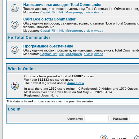
Написание плагинов для Total Commander
Только для тех, кто пишет плагины под Total Commander. Обмен опытом
Moderators
CaptainFlint
,
Nik
,
Моторокер
,
d-view
,
Avada
Сайт Все о Total Commander
Обсуждение вопросов, связанных только с сайтом 'Все о Total Command
жалобы, пожелания.
Moderators
CaptainFlint
,
Nik
,
Моторокер
,
d-view
,
Avada
Не Total Commander
Программное обеспечение
Обсуждение любых программ, не имеющих отношения к Total Commande
Moderators
CaptainFlint
,
Nik
,
Моторокер
,
d-view
,
Avada
Who is Online
Our users have posted a total of
126887
articles
We have
612833
registered users
The newest registered user is
JamesPaw
In total there are
1570
users online :: 0 Registered, 0 Hidden and 1570 Guest
Most users ever online was
8698
on Sat May 23, 2026 04:14
Registered Users: None
This data is based on users active over the past five minutes
Log in
Username:
Password:
New posts