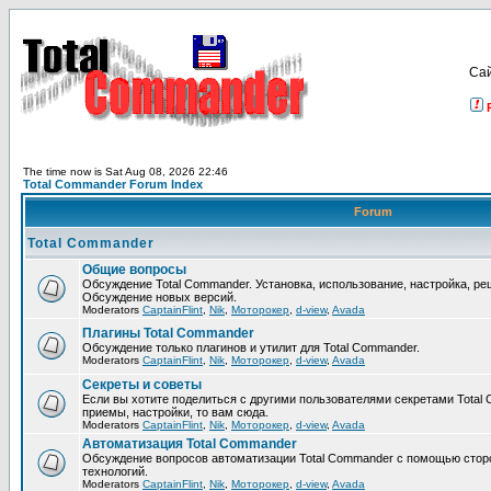
Са
The time now is Sat Aug 08, 2026 22:46
Total Commander Forum Index
Forum
Total Commander
Общие вопросы
Обсуждение Total Commander. Установка, использование, настройка, р
Обсуждение новых версий.
Moderators
CaptainFlint
,
Nik
,
Моторокер
,
d-view
,
Avada
Плагины Total Commander
Обсуждение только плагинов и утилит для Total Commander.
Moderators
CaptainFlint
,
Nik
,
Моторокер
,
d-view
,
Avada
Секреты и советы
Если вы хотите поделиться с другими пользователями секретами Total 
приемы, настройки, то вам сюда.
Moderators
CaptainFlint
,
Nik
,
Моторокер
,
d-view
,
Avada
Автоматизация Total Commander
Обсуждение вопросов автоматизации Total Commander с помощью стор
технологий.
Moderators
CaptainFlint
,
Nik
,
Моторокер
,
d-view
,
Avada