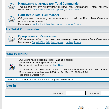
Написание плагинов для Total Commander
Только для тех, кто пишет плагины под Total Commander. Обмен опытом
Moderators
CaptainFlint
,
Nik
,
Моторокер
,
d-view
,
Avada
Сайт Все о Total Commander
Обсуждение вопросов, связанных только с сайтом 'Все о Total Command
жалобы, пожелания.
Moderators
CaptainFlint
,
Nik
,
Моторокер
,
d-view
,
Avada
Не Total Commander
Программное обеспечение
Обсуждение любых программ, не имеющих отношения к Total Commande
Moderators
CaptainFlint
,
Nik
,
Моторокер
,
d-view
,
Avada
Who is Online
Our users have posted a total of
126885
articles
We have
612786
registered users
The newest registered user is
StanNorr
In total there are
1365
users online :: 0 Registered, 0 Hidden and 1365 Guest
Most users ever online was
8698
on Sat May 23, 2026 04:14
Registered Users: None
This data is based on users active over the past five minutes
Log in
Username:
Password:
New posts