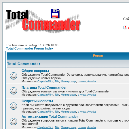
Са
The time now is Fri Aug 07, 2026 10:36
Total Commander Forum Index
Forum
Total Commander
Общие вопросы
Обсуждение Total Commander. Установка, использование, настройка, р
Обсуждение новых версий.
Moderators
CaptainFlint
,
Nik
,
Моторокер
,
d-view
,
Avada
Плагины Total Commander
Обсуждение только плагинов и утилит для Total Commander.
Moderators
CaptainFlint
,
Nik
,
Моторокер
,
d-view
,
Avada
Секреты и советы
Если вы хотите поделиться с другими пользователями секретами Total 
приемы, настройки, то вам сюда.
Moderators
CaptainFlint
,
Nik
,
Моторокер
,
d-view
,
Avada
Автоматизация Total Commander
Обсуждение вопросов автоматизации Total Commander с помощью стор
технологий.
Moderators
CaptainFlint
,
Nik
,
Моторокер
,
d-view
,
Avada