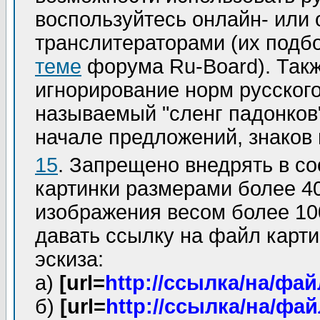
воспользуйтесь онлайн- ил
транслитераторами (их подб
теме
форума Ru-Board). Так
игнорирование норм русского
называемый "сленг падонков"
начале предложений, знаков п
15
. Запрещено внедрять в с
картинки размерами более 40
изображения весом более 100
давать ссылку на файл карти
эскиза:
а)
[url=
http://ссылка/на/фай
б)
[url=
http://ссылка/на/фай