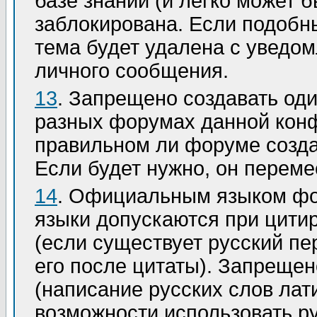
базе знаний (и легко может б
заблокирована. Если подобны
тема будет удалена с уведо
личного сообщения.
13
. Запрещено создавать од
разных форумах данной конф
правильном ли форуме созда
Если будет нужно, он переме
14
. Официальным языком ф
языки допускаются при цити
(если существует русский пе
его после цитаты). Запрещен
(написание русских слов лат
возможности использовать р