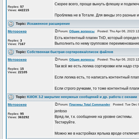
Скорее всего, проще вынуть флешку и подключ
Replies:
57
Views:
442215
Проблема не в Тотале. Для винды это разные и
Topic:
Искаженное расширение
Моторокер
Forum:
Общие вопросы
Posted: Thu Apr 06, 2023 1
Есть контентный плагин TriD, который опред
Replies:
3
Выполнить по нему групповое переименование
Views:
7167
Topic:
Собственная быстрая сортировка/список файлов
Моторокер
Forum:
Общие вопросы
Posted: Thu Apr 06, 2023 1
Так всё же есть логика сортировки или надо ст
Replies:
15
Views:
22105
Если логика есть, то написать контентный плаг
Если строго ручками, то тоже контентный плаги
Topic:
KillOK 3.2 закрытие ненужных сообщений и др. работа с окнами
Моторокер
Forum:
Плагины Total Commander
Posted: Tue Dec 0
jentoso
Replies:
95
Вряд ли, т.к. сообщение на уровне системы.
Views:
363292
Тестируйте.
Можно же в настройках ярлыка вроде отключи