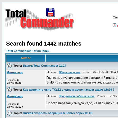
Са
Search found 1442 matches
Total Commander Forum Index
Author
Topic:
Выход Total Commander 11.03
Моторокер
Forum:
Общие вопросы
Posted: Wed Feb 28, 2024 
Где-то пропустил описание изменений или это
Replies:
3
Shift+F5 создаю копию файла тут же, а курсор 
Views:
8320
Topic:
Как закрепить окно ТСх32 в одном месте панели задач Win10 ?
Моторокер
Forum:
Программное обеспечение
Posted: Tue Nov 
Просто перетащить куда надо, не вариант? Я в
Replies:
2
Views:
40127
Topic:
Низкая скорость операций в новых версиях TC