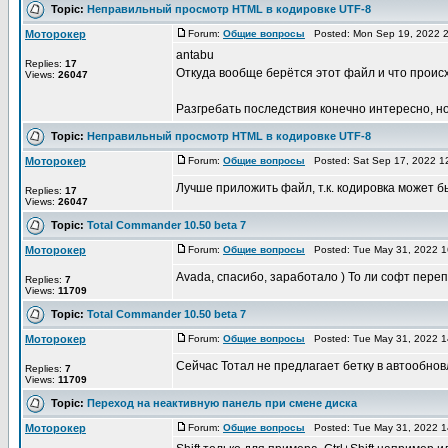
Topic:
Неправильный просмотр HTML в кодировке UTF-8
Моторокер
Forum:
Общие вопросы
Posted: Mon Sep 19, 2022 
antabu
Replies:
17
Откуда вообще берётся этот файл и что проис
Views:
26047
Разгребать последствия конечно интересно, н
Topic:
Неправильный просмотр HTML в кодировке UTF-8
Моторокер
Forum:
Общие вопросы
Posted: Sat Sep 17, 2022 1
Лучше приложить файл, т.к. кодировка может б
Replies:
17
Views:
26047
Topic:
Total Commander 10.50 beta 7
Моторокер
Forum:
Общие вопросы
Posted: Tue May 31, 2022 1
Avada, спасибо, заработало ) То ли софт пере
Replies:
7
Views:
11709
Topic:
Total Commander 10.50 beta 7
Моторокер
Forum:
Общие вопросы
Posted: Tue May 31, 2022 1
Сейчас Тотал не предлагает бетку в автообно
Replies:
7
Views:
11709
Topic:
Переход на неактивную панель при смене диска
Моторокер
Forum:
Общие вопросы
Posted: Tue May 31, 2022 1