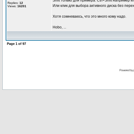
Shift только для примера. Ctrl+Shift например 
Replies:
12
Или клик для выбора активного диска без пере
Views:
16201
Хотя сомневаюсь, что это много кому надо.
Hobo, ...
Page
1
of
97
Powered by