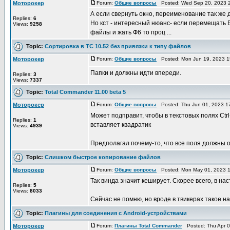
Моторокер
Forum:
Общие вопросы
Posted: Wed Sep 20, 2023 
А если свернуть окно, переименование так же 
Replies:
6
Но кст - интересный нюанс- если перемещать 
Views:
9258
файлы и жать Ф6 то проц ...
Topic:
Сортировка в TC 10.52 без привязки к типу файлов
Моторокер
Forum:
Общие вопросы
Posted: Mon Jun 19, 2023 1
Папки и должны идти впереди.
Replies:
3
Views:
7337
Topic:
Total Commander 11.00 beta 5
Моторокер
Forum:
Общие вопросы
Posted: Thu Jun 01, 2023 1
Может подправит, чтобы в текстовых полях Ctr
Replies:
1
вставляет квадратик 
Views:
4939
Предполагал почему-то, что все поля должны од
Topic:
Слишком быстрое копирование файлов
Моторокер
Forum:
Общие вопросы
Posted: Mon May 01, 2023 1
Так винда значит кеширует. Скорее всего, в на
Replies:
5
Views:
8033
Сейчас не помню, но вроде в твикерах такое н
Topic:
Плагины для соединения с Android-устройствами
Моторокер
Forum:
Плагины Total Commander
Posted: Thu Apr 0