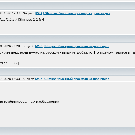
8, 2026 12:47 Subject:
[WLX] Glimpse: быстрый просмотр кадров видео
/tag/1.1.5.4]Glimpse 1.1.5.4.
9, 2026 23:28 Subject:
[WLX] Glimpse: быстрый просмотр кадров видео
рил доку, если нужно на русском - пишите, добавлю. Но в целом там всё и та
ag/1.1.0.2]1. ...
7, 2026 18:43 Subject:
[WLX] Glimpse: быстрый просмотр кадров видео
ко для комбинированных изображений.