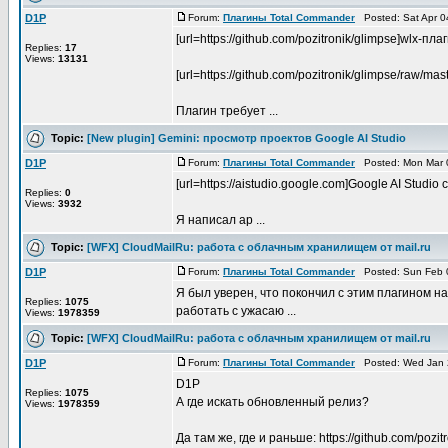
D1P
Forum:
Плагины Total Commander
Posted: Sat Apr 0
[url=https://github.com/pozitronik/glimpse]wlx-
Replies:
17
Views:
13131
[url=https://github.com/pozitronik/glimpse/raw/ma
Плагин требует ...
Topic:
[New plugin] Gemini: просмотр проектов Google AI Studio
D1P
Forum:
Плагины Total Commander
Posted: Mon Mar 0
[url=https://aistudio.google.com]Google AI St
Replies:
0
Views:
3932
Я написал ар ...
Topic:
[WFX] CloudMailRu: работа с облачным хранилищем от mail.ru
D1P
Forum:
Плагины Total Commander
Posted: Sun Feb 0
Я был уверен, что покончил с этим плагином на
Replies:
1075
работать с ужасаю ...
Views:
1978359
Topic:
[WFX] CloudMailRu: работа с облачным хранилищем от mail.ru
D1P
Forum:
Плагины Total Commander
Posted: Wed Jan 
D1P
Replies:
1075
А где искать обновленный релиз?
Views:
1978359
Да там же, где и раньше: https://github.com/pozi