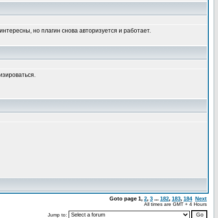
 интересны, но плагин снова авторизуется и работает.
лизироваться.
Goto page
1
,
2
,
3
...
182
,
183
,
184
Next
All times are GMT + 4 Hours
Jump to: