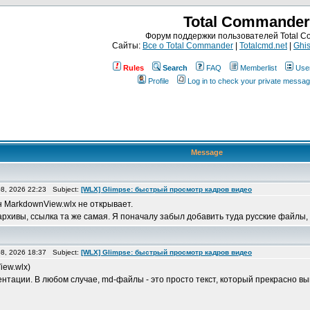
Total Commander
Форум поддержки пользователей Total 
Сайты:
Все о Total Commander
|
Totalcmd.net
|
Ghis
Rules
Search
FAQ
Memberlist
Use
Profile
Log in to check your private messa
Message
8, 2026 22:23 Subject:
[WLX] Glimpse: быстрый просмотр кадров видео
н MarkdownView.wlx не открывает.
хивы, ссылка та же самая. Я поначалу забыл добавить туда русские файлы, о
8, 2026 18:37 Subject:
[WLX] Glimpse: быстрый просмотр кадров видео
iew.wlx)
тации. В любом случае, md-файлы - это просто текст, который прекрасно выгля