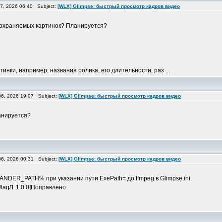
7, 2026 06:40 Subject:
[WLX] Glimpse: быстрый просмотр кадров видео
сохраняемых картинок? Планируется?
нки, например, названия ролика, его длительности, раз ...
6, 2026 19:07 Subject:
[WLX] Glimpse: быстрый просмотр кадров видео
ланируется?
6, 2026 00:31 Subject:
[WLX] Glimpse: быстрый просмотр кадров видео
ER_PATH% при указании пути ExePath= до ffmpeg в Glimpse.ini.
es/tag/1.1.0.0]Поправлено