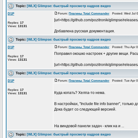
Topic:
[WLX] Glimpse: быстрый просмотр кадров видео
D1P
Forum:
Плагины Total Commander
Posted: Wed Jul 0
[url=https://github.com/pozitronik/glimpse/releases
Replies:
17
Views:
13131
Добавлена русская документация.
Topic:
[WLX] Glimpse: быстрый просмотр кадров видео
D1P
Forum:
Плагины Total Commander
Posted: Thu Apr 0
Поправил окошко настроек + другие вещи. Расши
Replies:
17
Views:
13131
[url=https://github.com/pozitronik/glimpse/releases/t
Topic:
[WLX] Glimpse: быстрый просмотр кадров видео
D1P
Forum:
Плагины Total Commander
Posted: Tue Apr 0
Replies:
17
Куда копать? Хелпа-то нема.
Views:
13131
В настройкаx, "Include file info banner", толь
Дока будет со следующей версией.
На виндовой панели задач - клик на и ...
Topic:
[WLX] Glimpse: быстрый просмотр кадров видео