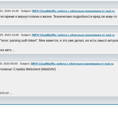
21, 2026 14:26 Subject:
[WFX] CloudMailRu: работа с облачным хранилищем от mail.ru
атил время и вернул плагин к жизни. Технические подробности вряд ли кому-то
25, 2023 14:06 Subject:
[WFX] CloudMailRu: работа с облачным хранилищем от mail.ru
rror: parsing auth token". Мне кажется, я это уже делал, но есть смысл актуа
а авто ...
8, 2023 00:00 Subject:
[WFX] CloudMailRu: работа с облачным хранилищем от mail.ru
 отключат Служба Webclient (WebDAV)
о от ...