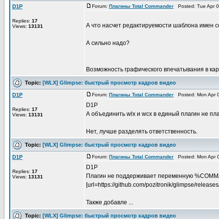
D1P
Forum:
Плагины Total Commander
Posted: Tue Apr 0
Replies:
17
А что насчет редактируемости шаблона имен 
Views:
13131
А сильно надо?
Возможность графического впечатывания в карти
Topic:
[WLX] Glimpse: быстрый просмотр кадров видео
D1P
Forum:
Плагины Total Commander
Posted: Mon Apr 0
D1P
Replies:
17
А объединить wlx и wcx в единый плагин не п
Views:
13131
Нет, лучше разделять ответственность.
Topic:
[WLX] Glimpse: быстрый просмотр кадров видео
D1P
Forum:
Плагины Total Commander
Posted: Mon Apr 0
D1P
Replies:
17
Плагин не поддерживает переменную %COMMAND
Views:
13131
[url=https://github.com/pozitronik/glimpse/releas
Также добавле ...
Topic:
[WLX] Glimpse: быстрый просмотр кадров видео