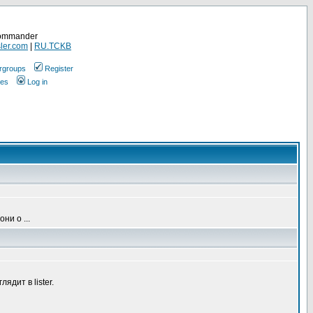
Commander
ler.com
|
RU.TCKB
rgroups
Register
ges
Log in
ни о ...
дит в lister.