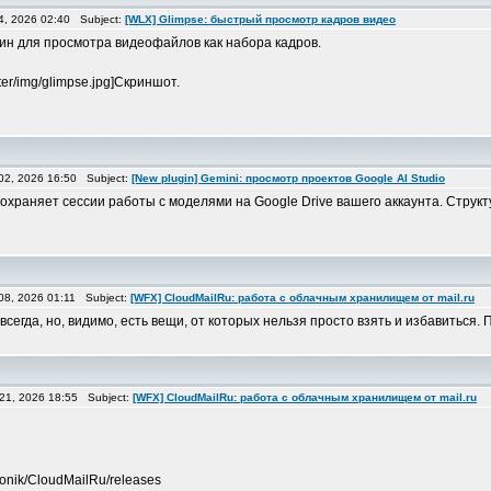
4, 2026 02:40 Subject:
[WLX] Glimpse: быстрый просмотр кадров видео
плагин для просмотра видеофайлов как набора кадров.
ster/img/glimpse.jpg]Скриншот.
2, 2026 16:50 Subject:
[New plugin] Gemini: просмотр проектов Google AI Studio
udio сохраняет сессии работы с моделями на Google Drive вашего аккаунта. Стр
8, 2026 01:11 Subject:
[WFX] CloudMailRu: работа с облачным хранилищем от mail.ru
всегда, но, видимо, есть вещи, от которых нельзя просто взять и избавиться
21, 2026 18:55 Subject:
[WFX] CloudMailRu: работа с облачным хранилищем от mail.ru
tronik/CloudMailRu/releases