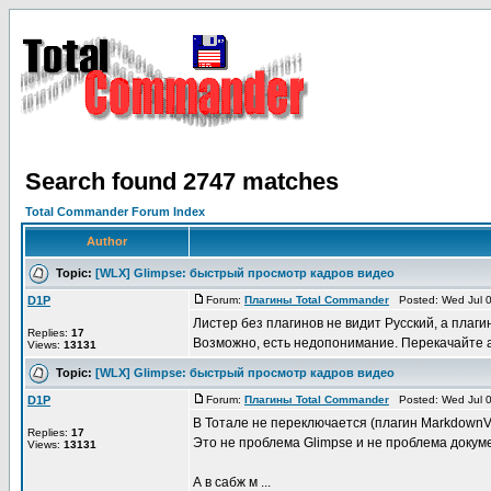
Search found 2747 matches
Total Commander Forum Index
Author
Topic:
[WLX] Glimpse: быстрый просмотр кадров видео
D1P
Forum:
Плагины Total Commander
Posted: Wed Jul 0
Листер без плагинов не видит Русский, а плаги
Replies:
17
Возможно, есть недопонимание. Перекачайте ар
Views:
13131
Topic:
[WLX] Glimpse: быстрый просмотр кадров видео
D1P
Forum:
Плагины Total Commander
Posted: Wed Jul 0
В Тотале не переключается (плагин MarkdownV
Replies:
17
Это не проблема Glimpse и не проблема докумен
Views:
13131
А в сабж м ...