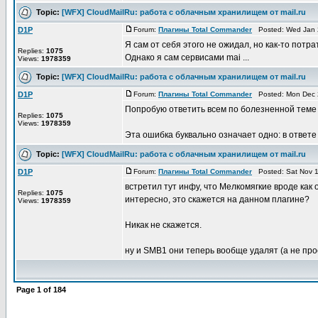
Topic:
[WFX] CloudMailRu: работа с облачным хранилищем от mail.ru
D1P
Forum:
Плагины Total Commander
Posted: Wed Jan 
Я сам от себя этого не ожидал, но как-то потр
Replies:
1075
Однако я сам сервисами mai ...
Views:
1978359
Topic:
[WFX] CloudMailRu: работа с облачным хранилищем от mail.ru
D1P
Forum:
Плагины Total Commander
Posted: Mon Dec 
Попробую ответить всем по болезненной теме "e
Replies:
1075
Views:
1978359
Эта ошибка буквально означает одно: в ответе н
Topic:
[WFX] CloudMailRu: работа с облачным хранилищем от mail.ru
D1P
Forum:
Плагины Total Commander
Posted: Sat Nov 1
встретил тут инфу, что Мелкомягкие вроде как
Replies:
1075
интересно, это скажется на данном плагине?
Views:
1978359
Никак не скажется.
ну и SMB1 они теперь вообще удалят (а не прост
Page
1
of
184