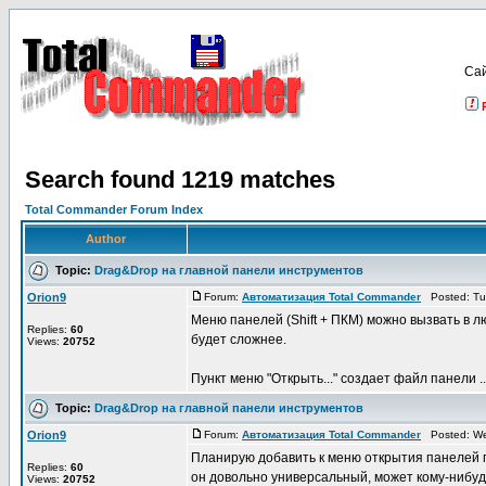
Са
Search found 1219 matches
Total Commander Forum Index
Author
Topic:
Drag&Drop на главной панели инструментов
Orion9
Forum:
Автоматизация Total Commander
Posted: Tue
Меню панелей (Shift + ПКМ) можно вызвать в л
Replies:
60
будет сложнее.
Views:
20752
Пункт меню "Открыть..." создает файл панели ..
Topic:
Drag&Drop на главной панели инструментов
Orion9
Forum:
Автоматизация Total Commander
Posted: Wed
Планирую добавить к меню открытия панелей пунк
Replies:
60
он довольно универсальный, может кому-нибуд
Views:
20752