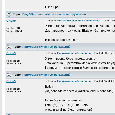
Func Ope ...
Topic:
Drag&Drop на главной панели инструментов
Orion9
Forum:
Автоматизация Total Commander
Posted: Tue
У меня шаблон стал нормально отрабатывать 
Replies:
60
Да, наверное, так и есть. Шаблон был плохо пр
Views:
20752
В справке говорится, ...
Topic:
Примеры регулярных выражений
Orion9
Forum:
Программное обеспечение
Posted: Thu Jul 
У меня всегда будет продолжение
Replies:
25
Это хорошо. В регэкспах легко можно что-то у
Views:
3716
Например, в этом топике было выражения для р
Topic:
Примеры регулярных выражений
Orion9
Forum:
Программное обеспечение
Posted: Wed Jul 
Batya
Replies:
25
Да, повезло коллегам yozhik'а, очень повезло )
Views:
3716
Но небольшой моментик.
(?m-s)^(_\|_\d+_\|_)(.+)(\1.+?)$
А если за \1 не будет символов?