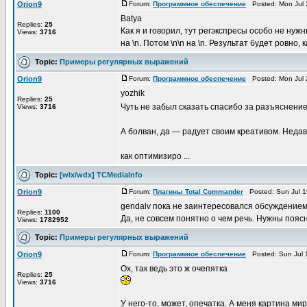
Orion9
Forum:
Программное обеспечение
Posted: Mon Jul 
Batya
Replies:
25
Как я и говорил, тут регэкспресы особо не нуж
Views:
3716
на \n. Потом \n\n на \n. Результат будет ровно, 
Topic:
Примеры регулярных выражений
Orion9
Forum:
Программное обеспечение
Posted: Mon Jul 
yozhik
Replies:
25
Чуть не забыл сказать спасибо за разъяснени
Views:
3716
А болван, да — радует своим креативом. Неда
как оптимизиро ...
Topic:
[wlx/wdx] TCMediaInfo
Orion9
Forum:
Плагины Total Commander
Posted: Sun Jul 1
gendalv пока не заинтересовался обсуждением
Replies:
1100
Да, не совсем понятно о чем речь. Нужны поясн
Views:
1782952
Topic:
Примеры регулярных выражений
Orion9
Forum:
Программное обеспечение
Posted: Sun Jul 
Ох, так ведь это ж очепятка
Replies:
25
Views:
3716
У него-то, может, опечатка. А меня картина ми