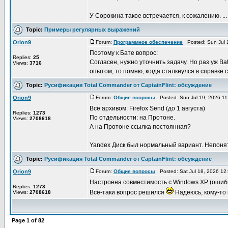
У Сорокина такое встречается, к сожалению. ...
Topic:
Примеры регулярных выражений
Orion9
Forum:
Программное обеспечение
Posted: Sun Jul 
Поэтому к Бате вопрос:
Replies:
25
Согласен, нужно уточнить задачу. Но раз уж B
Views:
3716
опытом, то помню, когда сталкнулся в справке с 
Topic:
Русификация Total Commander от CaptainFlint: обсуждение
Orion9
Forum:
Общие вопросы
Posted: Sun Jul 19, 2026 1
Всё архивом: Firefox Send (до 1 августа)
Replies:
1273
По отдельности: на Протоне.
Views:
2708618
А на Протоне ссылка постоянная?
Yandex Диск был нормальный вариант. Непонятно
Topic:
Русификация Total Commander от CaptainFlint: обсуждение
Orion9
Forum:
Общие вопросы
Posted: Sat Jul 18, 2026 12
Настроена совместимость с Windows XP (ошибки
Replies:
1273
Всё-таки вопрос решился
Надеюсь, кому-то 
Views:
2708618
Page
1
of
82