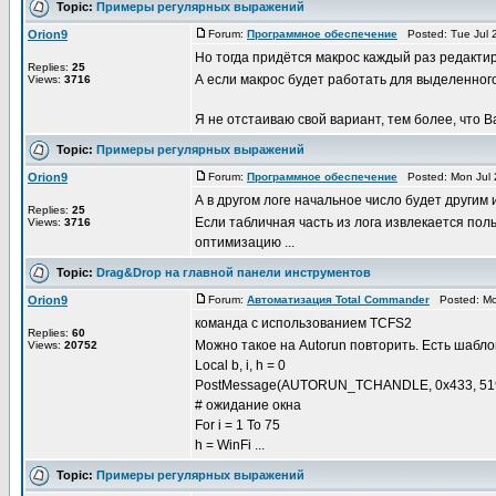
Topic:
Примеры регулярных выражений
Orion9
Forum:
Программное обеспечение
Posted: Tue Jul 
Но тогда придётся макрос каждый раз редакти
Replies:
25
А если макрос будет работать для выделенног
Views:
3716
Я не отстаиваю свой вариант, тем более, что Ba
Topic:
Примеры регулярных выражений
Orion9
Forum:
Программное обеспечение
Posted: Mon Jul 
А в другом логе начальное число будет другим 
Replies:
25
Если табличная часть из лога извлекается пол
Views:
3716
оптимизацию ...
Topic:
Drag&Drop на главной панели инструментов
Orion9
Forum:
Автоматизация Total Commander
Posted: Mon
команда с использованием TCFS2
Replies:
60
Можно такое на Autorun повторить. Есть шабл
Views:
20752
Local b, i, h = 0
PostMessage(AUTORUN_TCHANDLE, 0x433, 51
# ожидание окна
For i = 1 To 75
h = WinFi ...
Topic:
Примеры регулярных выражений