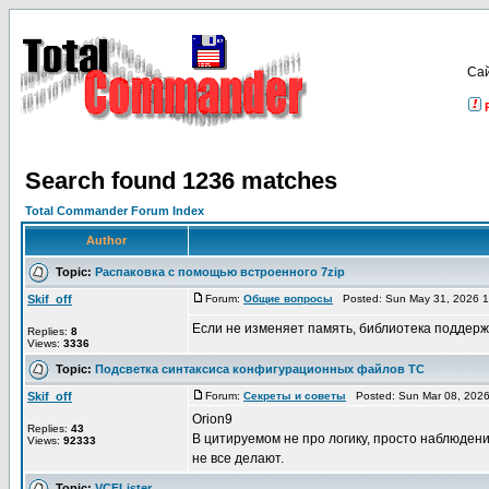
Са
Search found 1236 matches
Total Commander Forum Index
Author
Topic:
Распаковка с помощью встроенного 7zip
Skif_off
Forum:
Общие вопросы
Posted: Sun May 31, 2026 1
Если не изменяет память, библиотека поддержки
Replies:
8
Views:
3336
Topic:
Подсветка синтаксиса конфигурационных файлов TC
Skif_off
Forum:
Секреты и советы
Posted: Sun Mar 08, 2026
Orion9
Replies:
43
В цитируемом не про логику, просто наблюдени
Views:
92333
не все делают.
Topic:
VCFLister