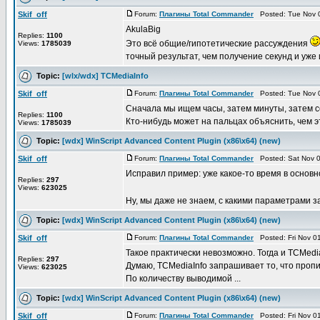
Skif_off
Forum:
Плагины Total Commander
Posted: Tue Nov 0
AkulaBig
Replies:
1100
Это всё общие/гипотетические рассуждения
Views:
1785039
точный результат, чем получение секунд и уже из
Topic:
[wlx/wdx] TCMediaInfo
Skif_off
Forum:
Плагины Total Commander
Posted: Tue Nov 0
Сначала мы ищем часы, затем минуты, затем с
Replies:
1100
Кто-нибудь может на пальцах объяснить, чем эт
Views:
1785039
Topic:
[wdx] WinScript Advanced Content Plugin (x86\x64) (new)
Skif_off
Forum:
Плагины Total Commander
Posted: Sat Nov 0
Исправил пример: уже какое-то время в основно
Replies:
297
Views:
623025
Ну, мы даже не знаем, с какими параметрами за
Topic:
[wdx] WinScript Advanced Content Plugin (x86\x64) (new)
Skif_off
Forum:
Плагины Total Commander
Posted: Fri Nov 0
Такое практически невозможно. Тогда и TCMedi
Replies:
297
Думаю, TCMediaInfo запрашивает то, что прописа
Views:
623025
По количеству выводимой ...
Topic:
[wdx] WinScript Advanced Content Plugin (x86\x64) (new)
Skif_off
Forum:
Плагины Total Commander
Posted: Fri Nov 0