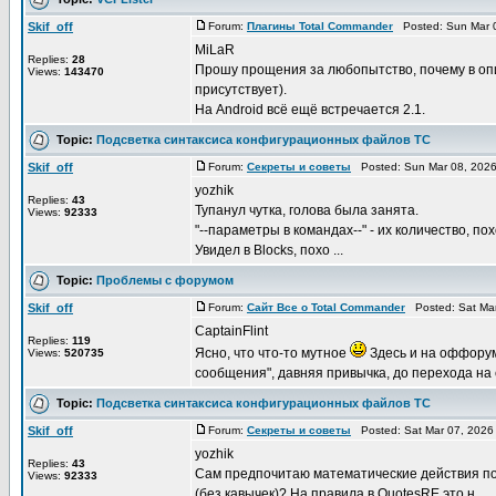
Skif_off
Forum:
Плагины Total Commander
Posted: Sun Mar 0
MiLaR
Replies:
28
Прошу прощения за любопытство, почему в опис
Views:
143470
присутствует).
На Android всё ещё встречается 2.1.
Topic:
Подсветка синтаксиса конфигурационных файлов TC
Skif_off
Forum:
Секреты и советы
Posted: Sun Mar 08, 2026
yozhik
Replies:
43
Тупанул чутка, голова была занята.
Views:
92333
"--параметры в командах--" - их количество, п
Увидел в Blocks, похо ...
Topic:
Проблемы с форумом
Skif_off
Forum:
Сайт Все о Total Commander
Posted: Sat Mar
CaptainFlint
Replies:
119
Ясно, что что-то мутное
Здесь и на оффорум
Views:
520735
сообщения", давняя привычка, до перехода на с
Topic:
Подсветка синтаксиса конфигурационных файлов TC
Skif_off
Forum:
Секреты и советы
Posted: Sat Mar 07, 2026
yozhik
Replies:
43
Сам предпочитаю математические действия подсв
Views:
92333
(без кавычек)? На правила в QuotesRE это н ...