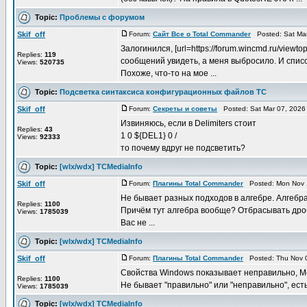
Topic:
Проблемы с форумом
Skif_off
Forum:
Сайт Все о Total Commander
Posted: Sat Mar
Залогинился, [url=https://forum.wincmd.ru/vie
Replies:
119
сообщений увидеть, а меня выбросило. И списо
Views:
520735
Похоже, что-то на мое ...
Topic:
Подсветка синтаксиса конфигурационных файлов TC
Skif_off
Forum:
Секреты и советы
Posted: Sat Mar 07, 2026
Извиняюсь, если в Delimiters стоит
Replies:
43
1 0 ${DEL1} 0 /
Views:
92333
то почему вдруг не подсветить?
Topic:
[wlx/wdx] TCMediaInfo
Skif_off
Forum:
Плагины Total Commander
Posted: Mon Nov 1
Не бывает разных подходов в алгебре. Алгебра
Replies:
1100
Причём тут алгебра вообще? Отбрасывать дробн
Views:
1785039
Вас не ...
Topic:
[wlx/wdx] TCMediaInfo
Skif_off
Forum:
Плагины Total Commander
Posted: Thu Nov 0
Свойства Windows показывает неправильно, Me
Replies:
1100
Не бывает "правильно" или "неправильно", есть 
Views:
1785039
Topic:
[wlx/wdx] TCMediaInfo