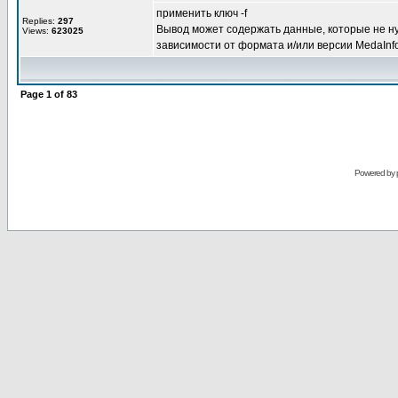
применить ключ -f
Replies:
297
Вывод может содержать данные, которые не ну
Views:
623025
зависимости от формата и/или версии MedaInfo
Page
1
of
83
Powered by