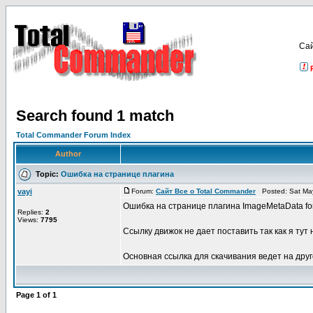
Са
Search found 1 match
Total Commander Forum Index
Author
Topic:
Ошибка на странице плагина
vayi
Forum:
Сайт Все о Total Commander
Posted: Sat May
Ошибка на странице плагина ImageMetaData for 
Replies:
2
Views:
7795
Ссылку движок не дает поставить так как я тут 
Основная ссылка для скачивания ведет на друго
Page
1
of
1