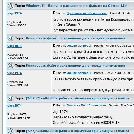
Topic:
Windows 11 - Доступ к расшариванию файлов на Облаке Mail
vigo1974
Forum:
Программное обеспечение
Posted: Sat Jan 
Кто то в курсе как вернуть в Тотал Коммандер
Replies:
4
файл в Облаке?
Views:
19509
Тут перестало работать - нет нужного пункта в Т
Topic:
Копировать файл с сохранением даты создания/изменения
vigo1974
Forum:
Общие вопросы
Posted: Fri Jul 27, 2018 17
Пробовал и ключей и ини и в новом ТС 9.20 мен
Replies:
84
Есть на СД каталог с файлами, я его копирую на
Views:
320574
Topic:
Копировать файл с сохранением даты создания/изменения
vigo1974
Forum:
Общие вопросы
Posted: Sat Jun 30, 2018 0
Так как можно оставить оригинальную дату при
Replies:
84
Views:
320574
Галочка стоит - "Копировать дату/время катало
Topic:
[WFX] CloudMailRu: работа с облачным хранилищем от mail.ru
vigo1974
Forum:
Плагины Total Commander
Posted: Thu Jun 2
vigo1974
Replies:
1075
Перенесено в существующую тему.
Views:
1984179
Спасибо, заработал плагин v03042018
Topic:
[WFX] CloudMailRu: работа с облачным хранилищем от mail.ru