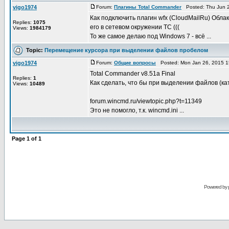
vigo1974
Forum:
Плагины Total Commander
Posted: Thu Jun 2
Как подключить плагин wfx (CloudMailRu) Облак
Replies:
1075
его в сетевом окружении ТС (((
Views:
1984179
То же самое делаю под Windows 7 - всё ...
Topic:
Перемещение курсора при выделении файлов пробелом
vigo1974
Forum:
Общие вопросы
Posted: Mon Jan 26, 2015 1
Total Commander v8.51a Final
Replies:
1
Как сделать, что бы при выделении файлов (к
Views:
10489
forum.wincmd.ru/viewtopic.php?t=11349
Это не помогло, т.к. wincmd.ini ...
Page
1
of
1
Powered by