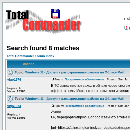
Са
Search found 8 matches
Total Commander Forum Index
Author
Topic:
Windows 11 - Доступ к расшариванию файлов на Облаке Mail
vigo1974
Forum:
Программное обеспечение
Posted: Sun Jan 
В TC выполняется заход в облако через системн
Replies:
4
эффекта ноль. Может как то возможно изменит
Views:
19509
Topic:
Windows 11 - Доступ к расшариванию файлов на Облаке Mail
vigo1974
Forum:
Программное обеспечение
Posted: Sun Jan 
Avada
Replies:
4
Ок, переформулирую. Вопрос к тем кто в теме и 
Views:
19509
[url=https://s1.hostingkartinok.com/uploads/images