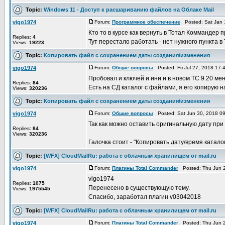
Topic:
Windows 11 - Доступ к расшариванию файлов на Облаке Mail
vigo1974
Forum:
Программное обеспечение
Posted: Sat Jan 
Кто то в курсе как вернуть в Тотал Коммандер
Replies:
4
Тут перестало работать - нет нужного пункта в Т
Views:
19223
Topic:
Копировать файл с сохранением даты создания/изменения
vigo1974
Forum:
Общие вопросы
Posted: Fri Jul 27, 2018 17
Пробовал и ключей и ини и в новом ТС 9.20 мен
Replies:
84
Есть на СД каталог с файлами, я его копирую на
Views:
320236
Topic:
Копировать файл с сохранением даты создания/изменения
vigo1974
Forum:
Общие вопросы
Posted: Sat Jun 30, 2018 0
Так как можно оставить оригинальную дату при
Replies:
84
Views:
320236
Галочка стоит - "Копировать дату/время катало
Topic:
[WFX] CloudMailRu: работа с облачным хранилищем от mail.ru
vigo1974
Forum:
Плагины Total Commander
Posted: Thu Jun 2
vigo1974
Replies:
1075
Перенесено в существующую тему.
Views:
1975545
Спасибо, заработал плагин v03042018
Topic:
[WFX] CloudMailRu: работа с облачным хранилищем от mail.ru
vigo1974
Forum:
Плагины Total Commander
Posted: Thu Jun 2