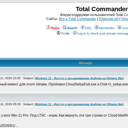
Total Commander
Форум поддержки пользователей Total 
Сайты:
Все о Total Commander
|
Totalcmd.net
|
Ghis
Rules
Search
FAQ
Memberlist
Use
Profile
Log in to check your private messa
Message
11, 2026 22:05 Subject:
Windows 11 - Доступ к расшариванию файлов на Облаке Mail
ный клиент для этого облака. Пробовал CloudSetupFull.exe и Disk-O_setup.e
11, 2026 05:26 Subject:
Windows 11 - Доступ к расшариванию файлов на Облаке Mail
у кого Win-11 Pro. Под LTSC - норм. Как вернуть эти три строки от Cloud MailR
/2026/01/ ...