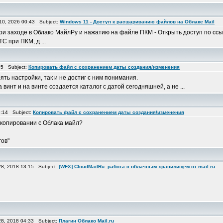
10, 2026 00:43 Subject:
Windows 11 - Доступ к расшариванию файлов на Облаке Mail
 при заходе в Облако МайлРу и нажатию на файле ПКМ - Открыть доступ по сс
С при ПКМ, д ...
:45 Subject:
Копировать файл с сохранением даты создания/изменения
ять настройки, так и не достиг с ним понимания.
 винт и на винте создается каталог с датой сегодняшней, а не ...
9:14 Subject:
Копировать файл с сохранением даты создания/изменения
 копировании с Облака майл?
гов"
8, 2018 13:15 Subject:
[WFX] CloudMailRu: работа с облачным хранилищем от mail.ru
8, 2018 04:33 Subject:
Плагин Облако Mail.ru