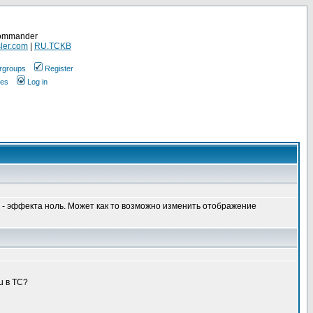
Commander
ler.com
|
RU.TCKB
rgroups
Register
ges
Log in
xe - эффекта ноль. Может как то возможно изменить отображение
u в ТС?