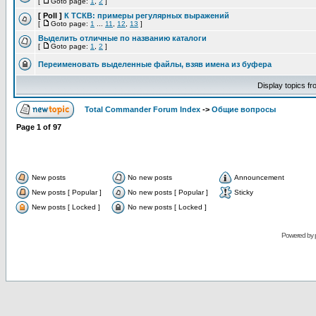
[
Goto page:
1
,
2
]
[ Poll ]
К ТСКВ: примеры регулярных выражений
[
Goto page:
1
...
11
,
12
,
13
]
Выделить отличные по названию каталоги
[
Goto page:
1
,
2
]
Переименовать выделенные файлы, взяв имена из буфера
Display topics f
Total Commander Forum Index
->
Общие вопросы
Page
1
of
97
New posts
No new posts
Announcement
New posts [ Popular ]
No new posts [ Popular ]
Sticky
New posts [ Locked ]
No new posts [ Locked ]
Powered by