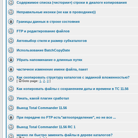
Cодержимое списка («истории») строки в диалоге копирования
Неправильные иконки (не как в проводнике))
Границы данных в строке состояния
FTP и редактирование файлов
Автовыбор стиля и размер субкаталогов
Использование BatchCopyDate
Убрать напоминание о длинных путях
частичное изменение имени файла, пакет
Как скопировать структуру каталогов с заданной вложенностью?
[
Goto page:
1
,
2
,
3
]
Как копировать файлы с сохранением даты и времени в TC 11.56
Узнать, какой плагин сработал
Выход Total Commander 11.56
При передаче по FTP есть"автоопределение", но не все ...
Выход Total Commander 11.56 RC 1
можно ли быстро заменить файлы в дереве каталогов?