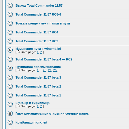
Выход Total Commander 11.57
Total Commander 11.57 RC5-6
Точка в конце имени папки в пути
Total Commander 11.57 RC4
Total Commander 11.57 RC3
Изменение пути к wincmd.ini
[
Goto page:
1
,
2
]
Total Commander 11.57 beta 4 — RC2
Групповое переименование
[
Goto page:
1
...
23
,
24
,
25
]
Total Commander 11.57 beta 3
Total Commander 11.57 beta 2
Total Commander 11.57 beta 1
Lst2Clip и кириллица
[
Goto page:
1
,
2
]
Глюк командера при открытии сетевых папок
Комбинация стилей