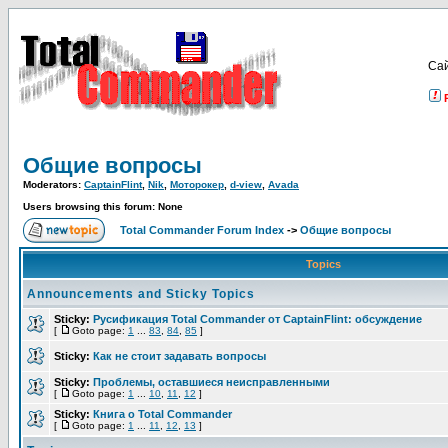
Са
Общие вопросы
Moderators:
CaptainFlint
,
Nik
,
Моторокер
,
d-view
,
Avada
Users browsing this forum: None
Total Commander Forum Index
->
Общие вопросы
Topics
Announcements and Sticky Topics
Sticky:
Русификация Total Commander от CaptainFlint: обсуждение
[
Goto page:
1
...
83
,
84
,
85
]
Sticky:
Как не стоит задавать вопросы
Sticky:
Проблемы, оставшиеся неисправленными
[
Goto page:
1
...
10
,
11
,
12
]
Sticky:
Книга о Total Commander
[
Goto page:
1
...
11
,
12
,
13
]