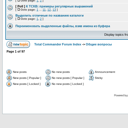
[
Goto page:
1
,
2
]
[ Poll ]
К ТСКВ: примеры регулярных выражений
[
Goto page:
1
...
11
,
12
,
13
]
Выделить отличные по названию каталоги
[
Goto page:
1
,
2
]
Переименовать выделенные файлы, взяв имена из буфера
Display topics f
Total Commander Forum Index
->
Общие вопросы
Page
1
of
97
New posts
No new posts
Announcement
New posts [ Popular ]
No new posts [ Popular ]
Sticky
New posts [ Locked ]
No new posts [ Locked ]
Powered by