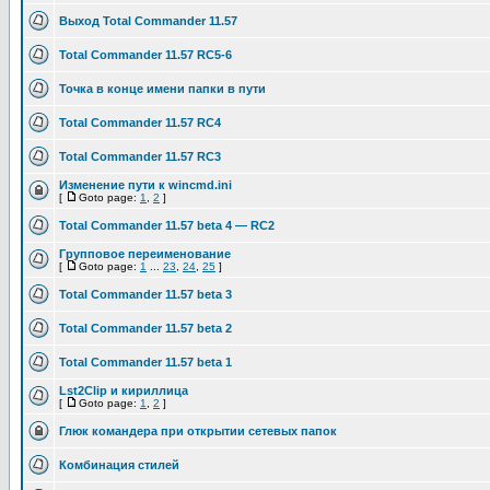
Выход Total Commander 11.57
Total Commander 11.57 RC5-6
Точка в конце имени папки в пути
Total Commander 11.57 RC4
Total Commander 11.57 RC3
Изменение пути к wincmd.ini
[
Goto page:
1
,
2
]
Total Commander 11.57 beta 4 — RC2
Групповое переименование
[
Goto page:
1
...
23
,
24
,
25
]
Total Commander 11.57 beta 3
Total Commander 11.57 beta 2
Total Commander 11.57 beta 1
Lst2Clip и кириллица
[
Goto page:
1
,
2
]
Глюк командера при открытии сетевых папок
Комбинация стилей