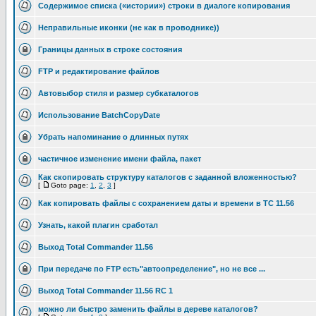
Cодержимое списка («истории») строки в диалоге копирования
Неправильные иконки (не как в проводнике))
Границы данных в строке состояния
FTP и редактирование файлов
Автовыбор стиля и размер субкаталогов
Использование BatchCopyDate
Убрать напоминание о длинных путях
частичное изменение имени файла, пакет
Как скопировать структуру каталогов с заданной вложенностью?
[
Goto page:
1
,
2
,
3
]
Как копировать файлы с сохранением даты и времени в TC 11.56
Узнать, какой плагин сработал
Выход Total Commander 11.56
При передаче по FTP есть"автоопределение", но не все ...
Выход Total Commander 11.56 RC 1
можно ли быстро заменить файлы в дереве каталогов?