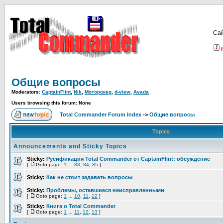
Са
Общие вопросы
Moderators:
CaptainFlint
,
Nik
,
Моторокер
,
d-view
,
Avada
Users browsing this forum: None
Total Commander Forum Index
->
Общие вопросы
Topics
Announcements and Sticky Topics
Sticky:
Русификация Total Commander от CaptainFlint: обсуждение
[
Goto page:
1
...
83
,
84
,
85
]
Sticky:
Как не стоит задавать вопросы
Sticky:
Проблемы, оставшиеся неисправленными
[
Goto page:
1
...
10
,
11
,
12
]
Sticky:
Книга о Total Commander
[
Goto page:
1
...
11
,
12
,
13
]