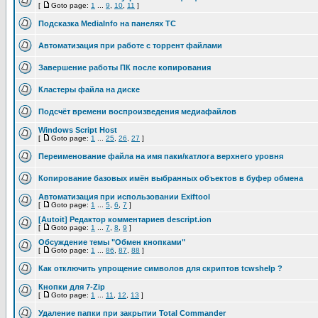
[
Goto page:
1
...
9
,
10
,
11
]
Подсказка MediaInfo на панелях ТС
Автоматизация при работе с торрент файлами
Завершение работы ПК после копирования
Кластеры файла на диске
Подсчёт времени воспроизведения медиафайлов
Windows Script Host
[
Goto page:
1
...
25
,
26
,
27
]
Переименование файла на имя паки/катлога верхнего уровня
Копирование базовых имён выбранных объектов в буфер обмена
Автоматизация при использовании Exiftool
[
Goto page:
1
...
5
,
6
,
7
]
[Autoit] Редактор комментариев descript.ion
[
Goto page:
1
...
7
,
8
,
9
]
Обсуждение темы "Обмен кнопками"
[
Goto page:
1
...
86
,
87
,
88
]
Как отключить упрощение символов для скриптов tcwshelp ?
Кнопки для 7-Zip
[
Goto page:
1
...
11
,
12
,
13
]
Удаление папки при закрытии Total Commander