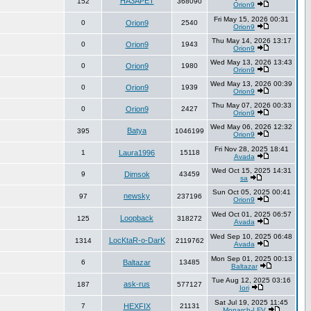
HA3APET
152
368090
Orion9
Fri May 15, 2026 00:31
0
Orion9
2540
Orion9
Thu May 14, 2026 13:17
0
Orion9
1943
Orion9
Wed May 13, 2026 13:43
0
Orion9
1980
Orion9
Wed May 13, 2026 00:39
0
Orion9
1939
Orion9
Thu May 07, 2026 00:33
0
Orion9
2427
Orion9
Wed May 06, 2026 12:32
Batya
395
1046199
Orion9
Fri Nov 28, 2025 18:41
1
Laura1996
15118
Avada
Wed Oct 15, 2025 14:31
9
Dimsok
43459
sa
Sun Oct 05, 2025 00:41
newsky
97
237196
Orion9
Wed Oct 01, 2025 06:57
Loopback
125
318272
Avada
Wed Sep 10, 2025 06:48
LocKtaR-o-DarK
1314
2119762
Avada
Mon Sep 01, 2025 00:13
6
Baltazar
13485
Baltazar
Tue Aug 12, 2025 03:16
ask-rus
187
577127
Iori
Sat Jul 19, 2025 11:45
7
HEXFIX
21131
Monarch-LFV