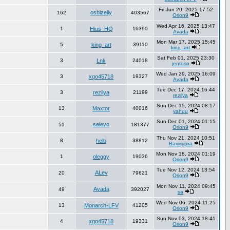
Fri Jun 20, 2025 17:52
oshizelly
162
403567
Orion9
Wed Apr 16, 2025 13:47
1
Hius_HQ
16390
Avada
Mon Mar 17, 2025 15:45
5
king_art
39110
king_art
Sat Feb 01, 2025 23:30
3
Lnk
24018
jentoso
Wed Jan 29, 2025 16:09
3
xqo45718
19327
Avada
Tue Dec 17, 2024 16:44
3
rezilya
21199
rezilya
Sun Dec 15, 2024 08:17
13
Maxtor
40016
yahuu
Sun Dec 01, 2024 01:15
selevo
51
181377
Orion9
Thu Nov 21, 2024 10:51
8
helb
38812
Вахмурка
Mon Nov 18, 2024 01:19
1
oleggy
19036
Orion9
Tue Nov 12, 2024 13:54
ALev
20
79621
Orion9
Mon Nov 11, 2024 09:45
Avada
49
392027
sa
Wed Nov 06, 2024 11:25
13
Monarch-LFV
41205
Orion9
Sun Nov 03, 2024 18:41
4
xqo45718
19331
Orion9