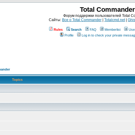
Total Commander
Форум поддержки пользователей Total 
Сайты:
Все о Total Commander
|
Totalcmd.net
|
Ghis
Rules
Search
FAQ
Memberlist
Use
Profile
Log in to check your private messa
mander
Topics