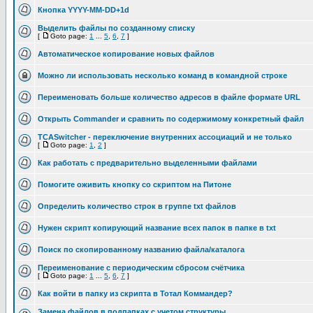
Кнопка YYYY-MM-DD+1d
Выделить файлы по созданному списку
[
Goto page:
1
...
5
,
6
,
7
]
Автоматическое копирование новых файлов
Можно ли использовать несколько команд в командной строке
Переименовать больше количество адресов в файле формате URL
Открыть Commander и сравнить по содержимому конкретный файл
TCASwitcher - переключение внутренних ассоциаций и не только
[
Goto page:
1
,
2
]
Как работать с предварительно выделенными файлами
Помогите оживить кнопку со скриптом на Питоне
Определить количество строк в группе txt файлов
Нужен скрипт копирующий название всех папок в папке в txt
Поиск по скопированному названию файла/каталога
Переименование с периодическим сбросом счётчика
[
Goto page:
1
...
5
,
6
,
7
]
Как войти в папку из скрипта в Тотал Коммандер?
Замена файлов в подпапках с учетом структуры