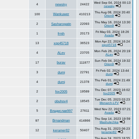
Wed Sep 04, 2024 00:13
4
newsky
24422
newsky
Thu Aug 08, 2024 20:40
Wankuwer
100
410213
Orion9
Thu May 16, 2024 13:30
2
Sasharogatin
22093
Orion9
Fri May 03, 2024 18:26
1
frnth
20173
Avada
Mon Apr 22, 2024 16:24
13
xqo45718
36523
xqo45718
Mon Feb 26, 2024 20:19
4
ALev
23705
ALev
Sun Feb 04, 2024 19:32
burav
17
111877
Orion9
Fri Feb 02, 2024 13:44
3
dumi
22791
dumi
Thu Feb 01, 2024 21:49
4
dumi
21378
dumi
Thu Dec 07, 2023 16:02
2
fox2005
19589
fox2005
Tue Dec 05, 2023 03:23
2
obuhov4
18545
Monarch-LFV
Wed Nov 22, 2023 07:21
5
Владислав997
27611
Avada
Thu Sep 14, 2023 19:59
Brnandman
97
414866
Mashulechka
Thu Aug 31, 2023 06:23
12
keramer82
50407
keramer82
Thu Aug 24, 2023 18:55