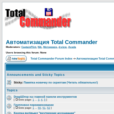
Автоматизация Total Commander
Moderators:
CaptainFlint
,
Nik
,
Моторокер
,
d-view
,
Avada
Users browsing this forum: None
Total Commander Forum Index
->
Автоматизация Total Com
Announcements and Sticky Topics
Sticky:
Памятка новичку по скриптам (Читать обязательно!)
Topics
Drag&Drop на главной панели инструментов
[
Goto page:
1
...
3
,
4
,
5
]
Групповое переименование
[
Goto page:
1
...
50
,
51
,
52
]
Кнопка вкл\выкл "внутренние ассоциации"