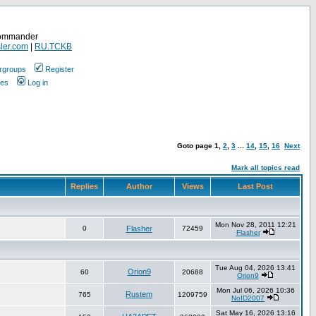
Commander
ler.com
|
RU.TCKB
rgroups
Register
ges
Log in
Goto page
1
,
2
,
3
...
14
,
15
,
16
Next
Mark all topics read
Replies
Author
Views
Last Post
Mon Nov 28, 2011 12:21
0
Flasher
72459
Flasher
Tue Aug 04, 2026 13:41
Orion9
60
20688
Orion9
Mon Jul 06, 2026 10:36
Rustem
765
1209759
NoID2007
Sat May 16, 2026 13:16