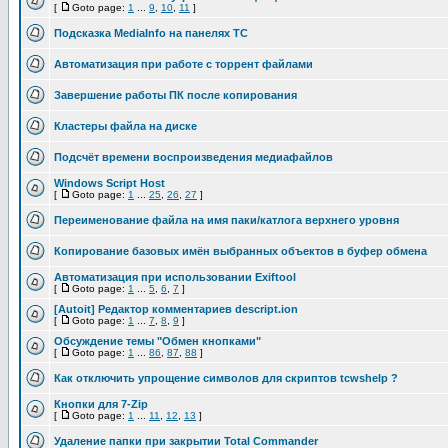
[
Goto page:
1
...
9
,
10
,
11
]
Подсказка MediaInfo на панелях ТС
Автоматизация при работе с торрент файлами
Завершение работы ПК после копирования
Кластеры файла на диске
Подсчёт времени воспроизведения медиафайлов
Windows Script Host
[
Goto page:
1
...
25
,
26
,
27
]
Переименование файла на имя паки/катлога верхнего уровня
Копирование базовых имён выбранных объектов в буфер обмена
Автоматизация при использовании Exiftool
[
Goto page:
1
...
5
,
6
,
7
]
[Autoit] Редактор комментариев descript.ion
[
Goto page:
1
...
7
,
8
,
9
]
Обсуждение темы "Обмен кнопками"
[
Goto page:
1
...
86
,
87
,
88
]
Как отключить упрощение символов для скриптов tcwshelp ?
Кнопки для 7-Zip
[
Goto page:
1
...
11
,
12
,
13
]
Удаление папки при закрытии Total Commander