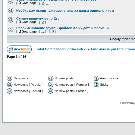
[
Goto page:
1
,
2
,
3
]
Необходим скрипт для смены значка папки одним кликом
Снятие выделения по Esc
[
Goto page:
1
,
2
]
Переименование группы файлов по их дате и времени
[
Goto page:
1
...
3
,
4
,
5
]
Display topics f
Total Commander Forum Index
->
Автоматизация Total Com
Page
1
of
16
New posts
No new posts
Announcement
New posts [ Popular ]
No new posts [ Popular ]
Sticky
New posts [ Locked ]
No new posts [ Locked ]
Powered by