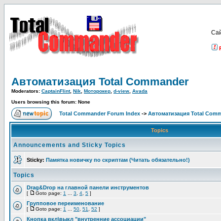
Са
Автоматизация Total Commander
Moderators:
CaptainFlint
,
Nik
,
Моторокер
,
d-view
,
Avada
Users browsing this forum: None
Total Commander Forum Index
->
Автоматизация Total Com
Topics
Announcements and Sticky Topics
Sticky:
Памятка новичку по скриптам (Читать обязательно!)
Topics
Drag&Drop на главной панели инструментов
[
Goto page:
1
...
3
,
4
,
5
]
Групповое переименование
[
Goto page:
1
...
50
,
51
,
52
]
Кнопка вкл\выкл "внутренние ассоциации"