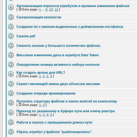
Автоматизация переноса атрибутов и времени изменения файлов
[
Goto page:
1
...
9
,
10
,
11
]
Синхронизация каталогов
Cоздание txt с именем выделенных с добавлением постфикса
Сжатие pdf
Сменить иконки у большого количество файлов.
Массовое изменение даты в атрибуте Date Taken
Определение номера активного набора колонок
Как создать ярлык для URL?
[
Goto page:
1
,
2
,
3
,
4
]
Скрипт меняющий имена двух объектов местами
Создание очереди архивирования
Получить структуру файлов и папок android на компьютер
[
Goto page:
1
,
2
]
Переход по указанному в буфере пути или ключу реестра
[
Goto page:
1
,
2
,
3
,
4
]
Работа в папках с превышением длины пути
Убрать атрибут у файлов "разблокировать".