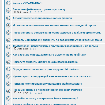
Кнопка YYYY-MM-DD+1d
Выделить файлы по созданному списку
[
Goto page:
1
...
5
,
6
,
7
]
Автоматическое копирование новых файлов
Можно ли использовать несколько команд в командной строке
Переименовать больше количество адресов в файле формате URL
Открыть Commander и сравнить по содержимому конкретный файл
TCASwitcher - переключение внутренних ассоциаций и не только
[
Goto page:
1
,
2
]
Как работать с предварительно выделенными файлами
Помогите оживить кнопку со скриптом на Питоне
Определить количество строк в группе txt файлов
Нужен скрипт копирующий название всех папок в папке в txt
Поиск по скопированному названию файла/каталога
Переименование с периодическим сбросом счётчика
[
Goto page:
1
...
5
,
6
,
7
]
Как войти в папку из скрипта в Тотал Коммандер?
Замена файлов в подпапках с учетом структуры