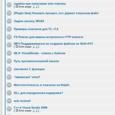
ошибка при написании wdx плагина
[
Goto page:
1
,
2
]
[Plugin idea] Показать процесс, кот. держит открытым файл
Задать иконку, Wfx64
Примеры плагинов для TC >7.5
FS Плагин для замены встроенного FTP-клиента
WFX Поддерживается ли создание файлов по Shift+F4?
[
Goto page:
1
,
2
]
WLX: VisualStudio - пляска с бубном
Путь противоположной панели
синтаксис C функции
"заморозка" окна?
Многопоточность в плагинах на Delphi
DLL для определения кодировки?
wdx ActiveX
C++ в Visual Studio 2008
[
Goto page:
1
,
2
]