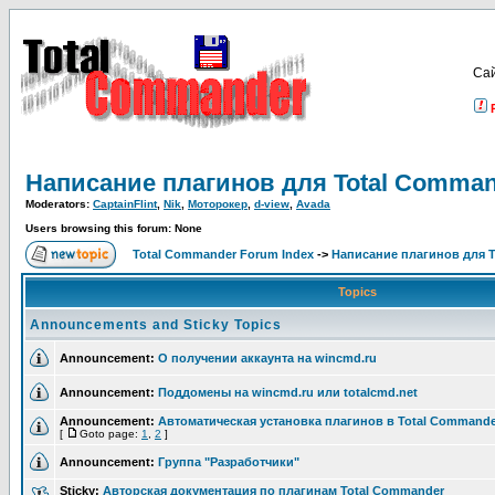
Са
Написание плагинов для Total Comma
Moderators:
CaptainFlint
,
Nik
,
Моторокер
,
d-view
,
Avada
Users browsing this forum: None
Total Commander Forum Index
->
Написание плагинов для 
Topics
Announcements and Sticky Topics
Announcement:
О получении аккаунта на wincmd.ru
Announcement:
Поддомены на wincmd.ru или totalcmd.net
Announcement:
Автоматическая установка плагинов в Total Commande
[
Goto page:
1
,
2
]
Announcement:
Группа "Разработчики"
Sticky:
Авторская документация по плагинам Total Commander