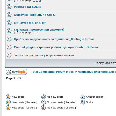
[
Goto page:
1
,
2
,
3
]
Работа с БД SQLite
QuickView: закрыть по Ctrl-Q
сигнатура jpg, png, gif
как узнать прогресс при упаковке?
[
Goto page:
1
,
2
]
Проблемы округления типа ft_numeric_floating в Тотале
Content plugin - странная работа функции ContentGetValue
запрос на распаковку в архивный плагин
Display topics f
Total Commander Forum Index
->
Написание плагинов для 
Page
1
of
5
New posts
No new posts
Announcement
New posts [ Popular ]
No new posts [ Popular ]
Sticky
New posts [ Locked ]
No new posts [ Locked ]