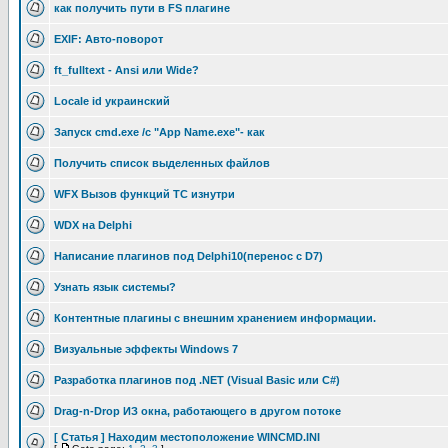
как получить пути в FS плагине
EXIF: Авто-поворот
ft_fulltext - Ansi или Wide?
Locale id украинский
Запуск cmd.exe /c "App Name.exe"- как
Получить список выделенных файлов
WFX Вызов функций TC изнутри
WDX на Delphi
Написание плагинов под Delphi10(перенос с D7)
Узнать язык системы?
Контентные плагины с внешним хранением информации.
Визуальные эффекты Windows 7
Разработка плагинов под .NET (Visual Basic или C#)
Drag-n-Drop ИЗ окна, работающего в другом потоке
[ Статья ] Находим местоположение WINCMD.INI