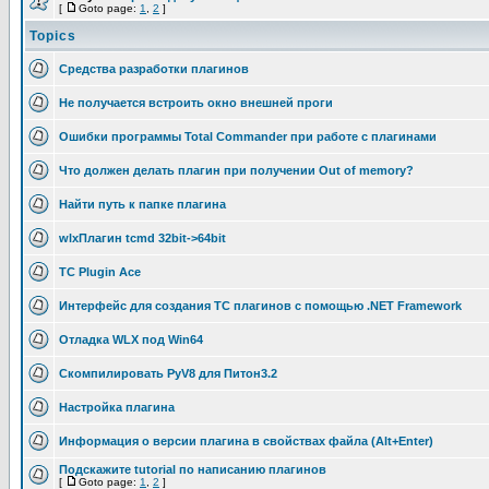
[
Goto page:
1
,
2
]
Topics
Средства разработки плагинов
Не получается встроить окно внешней проги
Ошибки программы Total Commander при работе с плагинами
Что должен делать плагин при получении Out of memory?
Найти путь к папке плагина
wlxПлагин tcmd 32bit->64bit
TC Plugin Ace
Интерфейс для создания TC плагинов с помощью .NET Framework
Отладка WLX под Win64
Скомпилировать PyV8 для Питон3.2
Настройка плагина
Информация о версии плагина в свойствах файла (Alt+Enter)
Подскажите tutorial по написанию плагинов
[
Goto page:
1
,
2
]