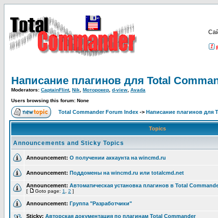
Са
Написание плагинов для Total Comma
Moderators:
CaptainFlint
,
Nik
,
Моторокер
,
d-view
,
Avada
Users browsing this forum: None
Total Commander Forum Index
->
Написание плагинов для 
Topics
Announcements and Sticky Topics
Announcement:
О получении аккаунта на wincmd.ru
Announcement:
Поддомены на wincmd.ru или totalcmd.net
Announcement:
Автоматическая установка плагинов в Total Commande
[
Goto page:
1
,
2
]
Announcement:
Группа "Разработчики"
Sticky:
Авторская документация по плагинам Total Commander