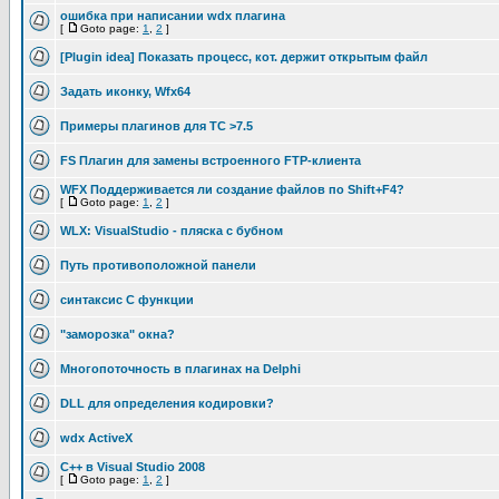
ошибка при написании wdx плагина
[
Goto page:
1
,
2
]
[Plugin idea] Показать процесс, кот. держит открытым файл
Задать иконку, Wfx64
Примеры плагинов для TC >7.5
FS Плагин для замены встроенного FTP-клиента
WFX Поддерживается ли создание файлов по Shift+F4?
[
Goto page:
1
,
2
]
WLX: VisualStudio - пляска с бубном
Путь противоположной панели
синтаксис C функции
"заморозка" окна?
Многопоточность в плагинах на Delphi
DLL для определения кодировки?
wdx ActiveX
C++ в Visual Studio 2008
[
Goto page:
1
,
2
]