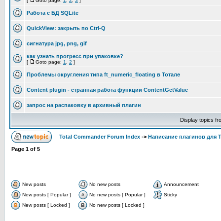
[
Goto page:
1
,
2
,
3
]
Работа с БД SQLite
QuickView: закрыть по Ctrl-Q
сигнатура jpg, png, gif
как узнать прогресс при упаковке?
[
Goto page:
1
,
2
]
Проблемы округления типа ft_numeric_floating в Тотале
Content plugin - странная работа функции ContentGetValue
запрос на распаковку в архивный плагин
Display topics f
Total Commander Forum Index
->
Написание плагинов для 
Page
1
of
5
New posts
No new posts
Announcement
New posts [ Popular ]
No new posts [ Popular ]
Sticky
New posts [ Locked ]
No new posts [ Locked ]