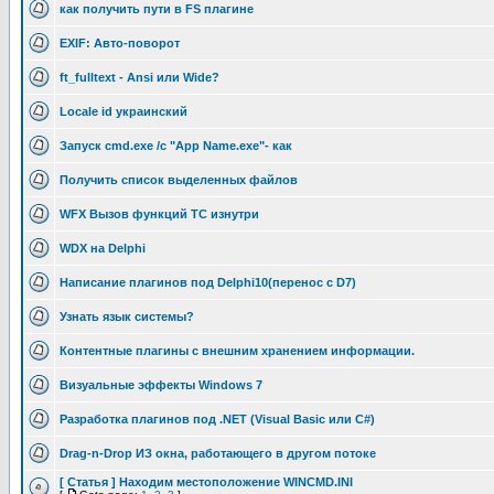
как получить пути в FS плагине
EXIF: Авто-поворот
ft_fulltext - Ansi или Wide?
Locale id украинский
Запуск cmd.exe /c "App Name.exe"- как
Получить список выделенных файлов
WFX Вызов функций TC изнутри
WDX на Delphi
Написание плагинов под Delphi10(перенос с D7)
Узнать язык системы?
Контентные плагины с внешним хранением информации.
Визуальные эффекты Windows 7
Разработка плагинов под .NET (Visual Basic или C#)
Drag-n-Drop ИЗ окна, работающего в другом потоке
[ Статья ] Находим местоположение WINCMD.INI