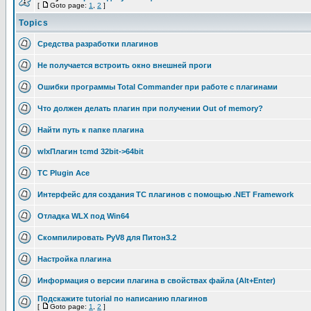
[
Goto page:
1
,
2
]
Topics
Средства разработки плагинов
Не получается встроить окно внешней проги
Ошибки программы Total Commander при работе с плагинами
Что должен делать плагин при получении Out of memory?
Найти путь к папке плагина
wlxПлагин tcmd 32bit->64bit
TC Plugin Ace
Интерфейс для создания TC плагинов с помощью .NET Framework
Отладка WLX под Win64
Скомпилировать PyV8 для Питон3.2
Настройка плагина
Информация о версии плагина в свойствах файла (Alt+Enter)
Подскажите tutorial по написанию плагинов
[
Goto page:
1
,
2
]