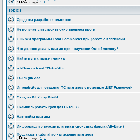
[
Goto page:
1
,
2
]
Topics
Средства разработки плагинов
Не получается встроить окно внешней проги
Ошибки программы Total Commander при работе с плагинами
Что должен делать плагин при получении Out of memory?
Найти путь к папке плагина
wlxПлагин tcmd 32bit->64bit
TC Plugin Ace
Интерфейс для создания TC плагинов с помощью .NET Framework
Отладка WLX под Win64
Скомпилировать PyV8 для Питон3.2
Настройка плагина
Информация о версии плагина в свойствах файла (Alt+Enter)
Подскажите tutorial по написанию плагинов
[
Goto page:
1
,
2
]