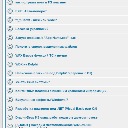
как получить пути в FS плагине
EXIF: Авто-поворот
ft_fulltext - Ansi или Wide?
Locale id украинский
Запуск cmd.exe /c "App Name.exe"- как
Получить список выделенных файлов
WFX Вызов функций TC изнутри
WDX на Delphi
Написание плагинов под Delphi10(перенос с D7)
Узнать язык системы?
Контентные плагины с внешним хранением информации.
Визуальные эффекты Windows 7
Разработка плагинов под .NET (Visual Basic или C#)
Drag-n-Drop ИЗ окна, работающего в другом потоке
[ Статья ] Находим местоположение WINCMD.INI