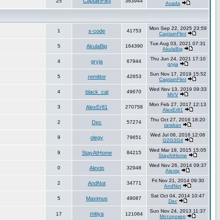
CaptainFlint
25
363944
Avada
Mon Sep 22, 2025 23:59
1
x-code
41753
CaptainFlint
Tue Aug 03, 2021 07:31
5
AkulaBig
164390
AkulaBig
Thu Jun 24, 2021 17:10
4
gryja
67944
gryja
Sun Nov 17, 2019 15:52
5
remittor
42653
CaptainFlint
Wed Nov 13, 2019 09:33
4
black_cat
49670
MVV
Mon Feb 27, 2017 12:13
3
AlexEr81
270758
AlexEr81
Thu Oct 27, 2016 18:20
2
Dec
57274
tarakan
Wed Jul 06, 2016 12:06
9
olegy
79651
G2G3G4
Wed Mar 18, 2015 15:05
9
StayAtHome
84215
StayAtHome
Wed Nov 26, 2014 09:37
0
Alextp
32948
Alextp
Fri Nov 21, 2014 09:30
2
AndNot
34771
AndNot
Sat Oct 04, 2014 10:47
5
Maximus
49087
Dec
Sun Nov 24, 2013 11:37
mitiya
17
121064
Моторокер