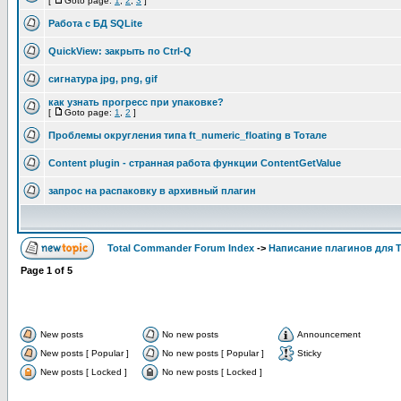
[
Goto page:
1
,
2
,
3
]
Работа с БД SQLite
QuickView: закрыть по Ctrl-Q
сигнатура jpg, png, gif
как узнать прогресс при упаковке?
[
Goto page:
1
,
2
]
Проблемы округления типа ft_numeric_floating в Тотале
Content plugin - странная работа функции ContentGetValue
запрос на распаковку в архивный плагин
Total Commander Forum Index
->
Написание плагинов для 
Page
1
of
5
New posts
No new posts
Announcement
New posts [ Popular ]
No new posts [ Popular ]
Sticky
New posts [ Locked ]
No new posts [ Locked ]