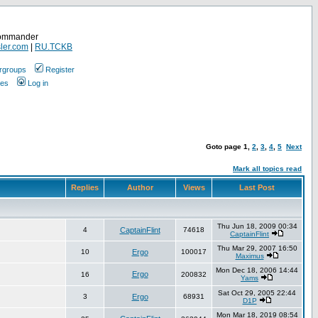
Commander
ler.com
|
RU.TCKB
rgroups
Register
ges
Log in
Goto page
1
,
2
,
3
,
4
,
5
Next
Mark all topics read
Replies
Author
Views
Last Post
Thu Jun 18, 2009 00:34
4
CaptainFlint
74618
CaptainFlint
Thu Mar 29, 2007 16:50
10
Ergo
100017
Maximus
Mon Dec 18, 2006 14:44
Ergo
16
200832
Yams
Sat Oct 29, 2005 22:44
3
Ergo
68931
D1P
Mon Mar 18, 2019 08:54