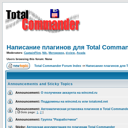
Написание плагинов для Total Comma
Moderators:
CaptainFlint
,
Nik
,
Моторокер
,
d-view
,
Avada
Users browsing this forum: None
Total Commander Forum Index
->
Написание плагинов для 
Announcements and Sticky Topics
Announcement:
О получении аккаунта на wincmd.ru
Announcement:
Поддомены на wincmd.ru или totalcmd.net
Announcement:
Автоматическая установка плагинов в Total Commande
[
Goto page:
1
,
2
]
Announcement:
Группа "Разработчики"
Sticky:
Авторская документация по плагинам Total Commander