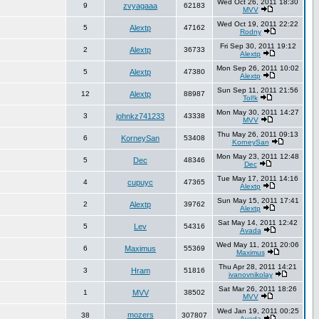
Wed Oct 26, 2011 18:30
9
zvyagaaa
62183
MVV
Wed Oct 19, 2011 22:22
5
Alextp
47162
Rodny
Fri Sep 30, 2011 19:12
2
Alextp
36733
Alextp
Mon Sep 26, 2011 10:02
5
Alextp
47380
Alextp
Sun Sep 11, 2011 21:56
12
Alextp
88987
Tol!k
Mon May 30, 2011 14:27
3
johnkz741233
43338
MVV
Thu May 26, 2011 09:13
6
KorneySan
53408
KorneySan
Mon May 23, 2011 12:48
5
Dec
48346
Dec
Tue May 17, 2011 14:16
4
cupuyc
47365
Alextp
Sun May 15, 2011 17:41
2
Alextp
39762
Alextp
Sat May 14, 2011 12:42
5
Lev
54316
Avada
Wed May 11, 2011 20:06
6
Maximus
55369
Maximus
Thu Apr 28, 2011 14:21
3
Hram
51816
ivanovnikolay
Sat Mar 26, 2011 18:26
1
MVV
38502
MVV
Wed Jan 19, 2011 00:25
mozers
38
307807
Avada