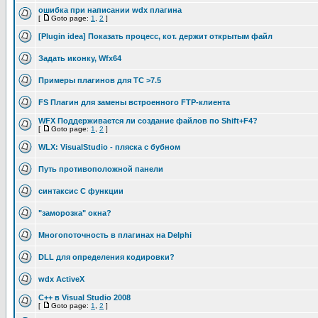
ошибка при написании wdx плагина
[
Goto page:
1
,
2
]
[Plugin idea] Показать процесс, кот. держит открытым файл
Задать иконку, Wfx64
Примеры плагинов для TC >7.5
FS Плагин для замены встроенного FTP-клиента
WFX Поддерживается ли создание файлов по Shift+F4?
[
Goto page:
1
,
2
]
WLX: VisualStudio - пляска с бубном
Путь противоположной панели
синтаксис C функции
"заморозка" окна?
Многопоточность в плагинах на Delphi
DLL для определения кодировки?
wdx ActiveX
C++ в Visual Studio 2008
[
Goto page:
1
,
2
]