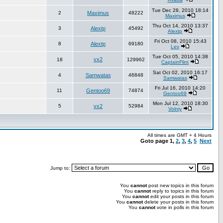
Tue Dec 28, 2010 18:14
2
Maximus
48222
Maximus
Thu Oct 14, 2010 13:37
3
Alextp
45492
Alextp
Fri Oct 08, 2010 15:43
8
Alextp
69180
Lev
Tue Oct 05, 2010 14:38
vx2
18
129962
CaptainFlint
Sat Oct 02, 2010 16:17
4
Samwatas
46848
Samwatas
Fri Jul 16, 2010 14:20
11
Gentoo69
74874
Gentoo69
Mon Jul 12, 2010 18:30
5
vx2
52984
Volniy
All times are GMT + 4 Hours
Goto page
1
,
2
,
3
,
4
,
5
Next
Jump to:
You
cannot
post new topics in this forum
You
cannot
reply to topics in this forum
You
cannot
edit your posts in this forum
You
cannot
delete your posts in this forum
You
cannot
vote in polls in this forum