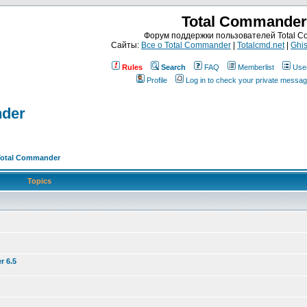
Total Commander
Форум поддержки пользователей Total 
Сайты:
Все о Total Commander
|
Totalcmd.net
|
Ghis
Rules
Search
FAQ
Memberlist
Use
Profile
Log in to check your private messa
nder
Total Commander
Topics
r 6.5