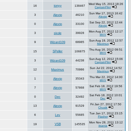
Wed May 15, 2013 18:26
tonyy
16
138467
CaptainFlint
Sun Mar 17, 2013 16:42
3
Alextp
46210
Alextp
Sat Sep 22, 2012 12:44
0
Alextp
33100
Alextp
Mon Aug 27, 2012 12:17
3
skole
39928
MVV
Sun Aug 19, 2012 12:57
9
Wizard109
68985
Maximus
Thu Aug 16, 2012 09:51
SPeller
15
106875
MVV
Sun Aug 12, 2012 15:06
3
Wizard109
44238
CaptainFlint
Sun Jul 22, 2012 14:52
12
Maximus
70986
Maximus
Thu Mar 22, 2012 14:00
1
Alextp
35343
MVV
Sat Feb 18, 2012 19:56
7
Alextp
57868
MVV
Sat Feb 18, 2012 10:01
0
Dec
32492
Dec
Fri Jan 27, 2012 17:50
13
Alextp
91529
Chusik
Tue Jan 17, 2012 23:15
6
Lev
55685
Flasher
Mon Nov 28, 2011 13:12
VSB
19
145535
itsania